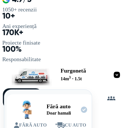
1050+
recenzii
10+
Ani experiență
170K+
Proiecte finisate
100%
Responsabilitate
Furgonetă
3
14
m
·
1.5
t
Încarc
singur
Fără auto
Doar hamali
FĂRĂ AUTO
*
CU AUTO