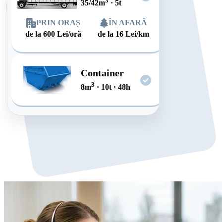
3
35/42
m
·
5
t
PRIN ORAȘ
ÎN AFARĂ
de la
600
Lei/oră
de la
16
Lei/km
Container
3
8
m
·
10
t
·
48
h