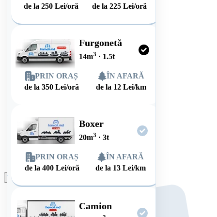
de la
250
Lei/oră
de la
225
Lei/oră
Furgonetă
3
14
m
·
1.5
t
PRIN ORAȘ
ÎN AFARĂ
de la
350
Lei/oră
de la
12
Lei/km
Boxer
3
20
m
·
3
t
PRIN ORAȘ
ÎN AFARĂ
de la
400
Lei/oră
de la
13
Lei/km
Plasează comanda
Camion