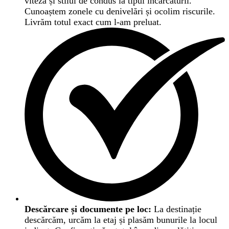
viteza și stilul de condus la tipul încărcăturii.
Cunoaștem zonele cu denivelări și ocolim riscurile.
Livrăm totul exact cum l-am preluat.
Descărcare și documente pe loc:
La destinație
descărcăm, urcăm la etaj și plasăm bunurile la locul