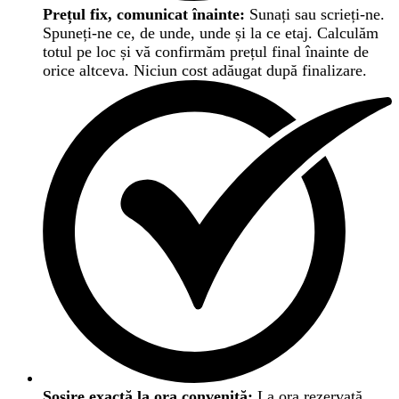
Prețul fix, comunicat înainte:
Sunați sau scrieți-ne.
Spuneți-ne ce, de unde, unde și la ce etaj. Calculăm
totul pe loc și vă confirmăm prețul final înainte de
orice altceva. Niciun cost adăugat după finalizare.
Sosire exactă la ora convenită:
La ora rezervată,