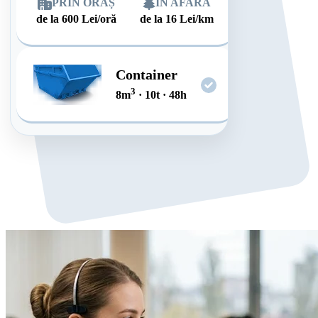
PRIN ORAȘ
ÎN AFARĂ
de la
600
Lei/oră
de la
16
Lei/km
Container
3
8
m
·
10
t
·
48
h