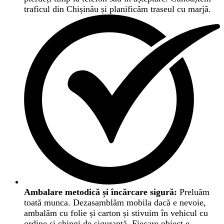
traficul din Chișinău și planificăm traseul cu marjă.
Ambalare metodică și încărcare sigură:
Preluăm
toată munca. Dezasamblăm mobila dacă e nevoie,
ambalăm cu folie și carton și stivuim în vehicul cu
ordine și chingi de siguranță. Fiecare obiect e