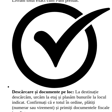
Livrăm totul exact cum l-am preluat.
Descărcare și documente pe loc:
La destinație
descărcăm, urcăm la etaj și plasăm bunurile la locul
indicat. Confirmați că e totul în ordine, plătiți
(numerar sau virement) și primiți documentele fiscale