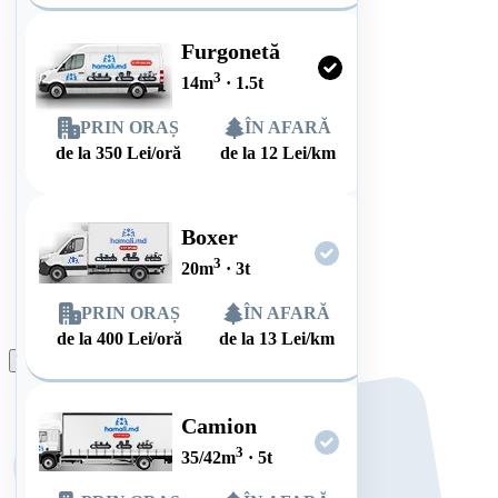
Furgonetă
3
14
m
·
1.5
t
PRIN ORAȘ
ÎN AFARĂ
de la
350
Lei/oră
de la
12
Lei/km
Boxer
3
20
m
·
3
t
PRIN ORAȘ
ÎN AFARĂ
de la
400
Lei/oră
de la
13
Lei/km
Plasează comanda
Camion
3
35/42
m
·
5
t