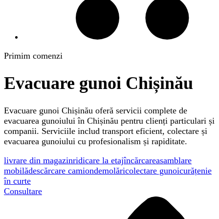
Primim comenzi
Evacuare gunoi Chișinău
Evacuare gunoi Chișinău oferă servicii complete de
evacuarea gunoiului în Chișinău pentru clienți particulari și
companii. Serviciile includ transport eficient, colectare și
evacuarea gunoiului cu profesionalism și rapiditate.
livrare din magazin
ridicare la etaj
încărcare
asamblare
mobilă
descărcare camion
demolări
colectare gunoi
curățenie
în curte
Consultare