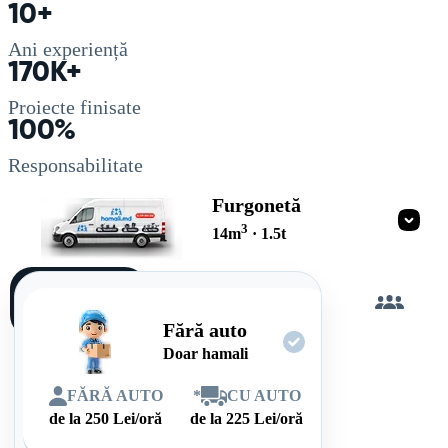
10+
Ani experiență
170K+
Proiecte finisate
100%
Responsabilitate
Furgonetă
3
14
m
·
1.5
t
Încarc
singur
Fără auto
Doar hamali
FĂRĂ AUTO
*
CU AUTO
de la
250
Lei/oră
de la
225
Lei/oră