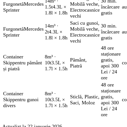
14m³
·
30 min.
Furgonetă
Mercedes
Mobilă veche
,
1.5t
4.3L ×
încărcare
au
Sprinter
Electrocasnice
1.8l × 1.8h
gratis
vechi
Saci cu gunoi
,
14m³
·
30 min.
Furgonetă
Mercedes
Mobilă veche
,
2t
4.3L ×
încărcare
au
Sprinter
Electrocasnice
1.8l × 1.8h
gratis
vechi
48 ore
staționare
Container
8m³
·
Pământ
,
gratis
,
Skip
pentru pământ
10t
3.5L ×
co
Piatră
apoi 300
și piatră
1.7l × 1.5h
Lei / 24
ore
48 ore
staționare
Container
8m³
·
Sticlă
,
Plastic
,
gratis
,
Skip
pentru gunoi
10t
3.5L ×
co
Saci
,
Moloz
apoi 300
divers
1.7l × 1.5h
Lei / 24
ore
Actualizt la 22 ianuarie 2026