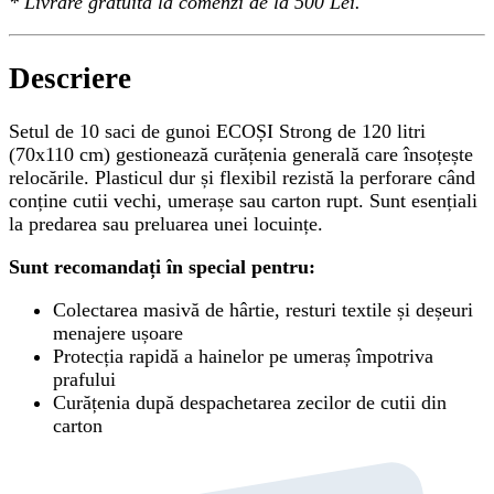
*
Livrare gratuită
la comenzi de la 500 Lei.
Descriere
Setul de 10 saci de gunoi ECOȘI Strong de 120 litri
(70x110 cm) gestionează curățenia generală care însoțește
relocările. Plasticul dur și flexibil rezistă la perforare când
conține cutii vechi, umerașe sau carton rupt. Sunt esențiali
la predarea sau preluarea unei locuințe.
Sunt recomandați în special pentru:
Colectarea masivă de hârtie, resturi textile și deșeuri
menajere ușoare
Protecția rapidă a hainelor pe umeraș împotriva
prafului
Curățenia după despachetarea zecilor de cutii din
carton