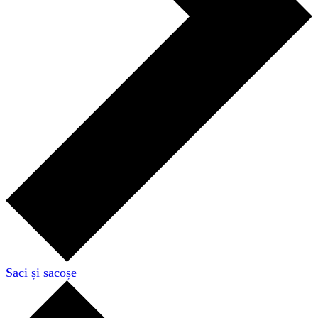
Saci și sacoșe