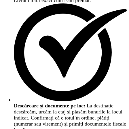
Livrăm totul exact cum l-am preluat.
Descărcare și documente pe loc:
La destinație
descărcăm, urcăm la etaj și plasăm bunurile la locul
indicat. Confirmați că e totul în ordine, plătiți
(numerar sau virement) și primiți documentele fiscale