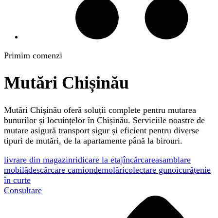
Primim comenzi
Mutări Chișinău
Mutări Chișinău oferă soluții complete pentru mutarea
bunurilor și locuințelor în Chișinău. Serviciile noastre de
mutare asigură transport sigur și eficient pentru diverse
tipuri de mutări, de la apartamente până la birouri.
livrare din magazin
ridicare la etaj
încărcare
asamblare
mobilă
descărcare camion
demolări
colectare gunoi
curățenie
în curte
Consultare