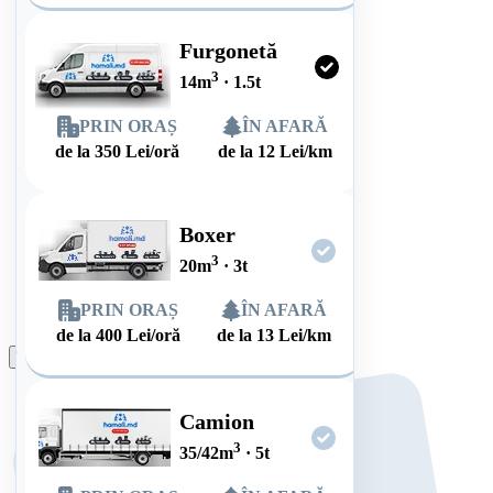
Furgonetă
3
14
m
·
1.5
t
PRIN ORAȘ
ÎN AFARĂ
de la
350
Lei/oră
de la
12
Lei/km
Boxer
3
20
m
·
3
t
PRIN ORAȘ
ÎN AFARĂ
de la
400
Lei/oră
de la
13
Lei/km
Plasează comanda
Camion
3
35/42
m
·
5
t