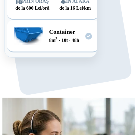
PRIN ORAȘ
ÎN AFARĂ
de la
600
Lei/oră
de la
16
Lei/km
Container
3
8
m
·
10
t
·
48
h