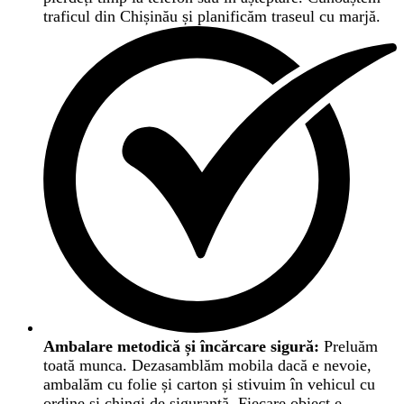
traficul din Chișinău și planificăm traseul cu marjă.
Ambalare metodică și încărcare sigură:
Preluăm
toată munca. Dezasamblăm mobila dacă e nevoie,
ambalăm cu folie și carton și stivuim în vehicul cu
ordine și chingi de siguranță. Fiecare obiect e