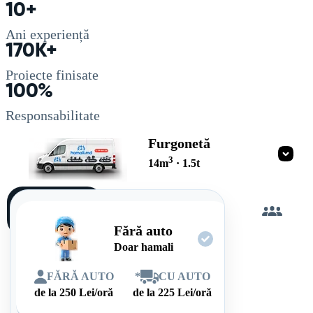
10+
Ani experiență
170K+
Proiecte finisate
100%
Responsabilitate
Furgonetă
3
14
m
·
1.5
t
Încarc
singur
Fără auto
Doar hamali
FĂRĂ AUTO
*
CU AUTO
de la
250
Lei/oră
de la
225
Lei/oră