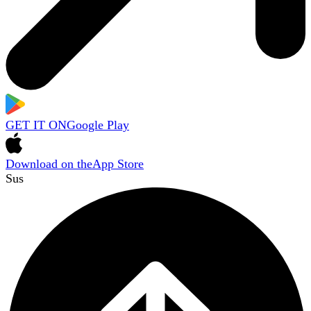
GET IT ON
Google Play
Download on the
App Store
Sus