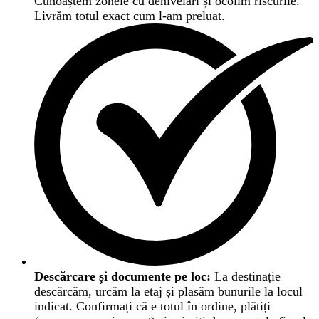
Cunoaștem zonele cu denivelări și ocolim riscurile.
Livrăm totul exact cum l-am preluat.
Descărcare și documente pe loc:
La destinație
descărcăm, urcăm la etaj și plasăm bunurile la locul
indicat. Confirmați că e totul în ordine, plătiți