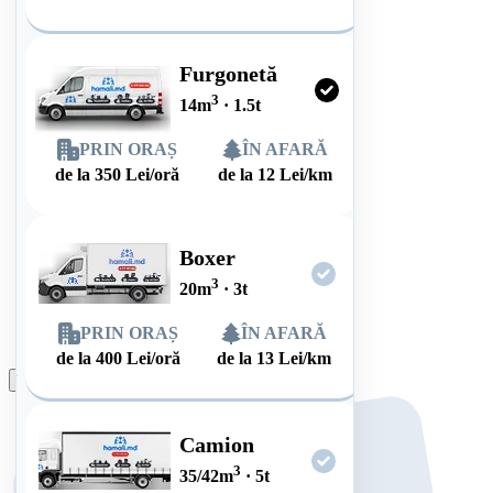
Furgonetă
3
14
m
·
1.5
t
PRIN ORAȘ
ÎN AFARĂ
de la
350
Lei/oră
de la
12
Lei/km
Boxer
3
20
m
·
3
t
PRIN ORAȘ
ÎN AFARĂ
de la
400
Lei/oră
de la
13
Lei/km
Plasează comanda
Camion
3
35/42
m
·
5
t