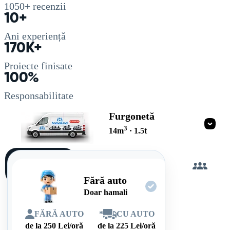
1050+
recenzii
10+
Ani experiență
170K+
Proiecte finisate
100%
Responsabilitate
Furgonetă
3
14
m
·
1.5
t
Încarc
singur
Fără auto
Doar hamali
FĂRĂ AUTO
*
CU AUTO
de la
250
Lei/oră
de la
225
Lei/oră