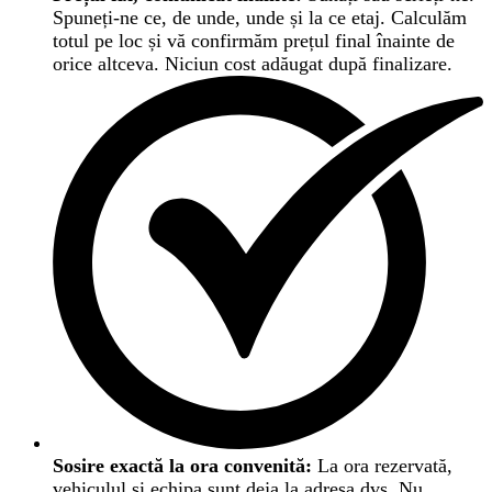
Spuneți-ne ce, de unde, unde și la ce etaj. Calculăm
totul pe loc și vă confirmăm prețul final înainte de
orice altceva. Niciun cost adăugat după finalizare.
Sosire exactă la ora convenită:
La ora rezervată,
vehiculul și echipa sunt deja la adresa dvs. Nu