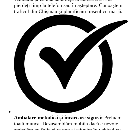
pierdeți timp la telefon sau în așteptare. Cunoaștem
traficul din Chișinău și planificăm traseul cu marjă.
Ambalare metodică și încărcare sigură:
Preluăm
toată munca. Dezasamblăm mobila dacă e nevoie,
ambalăm cu folie și carton și stivuim în vehicul cu