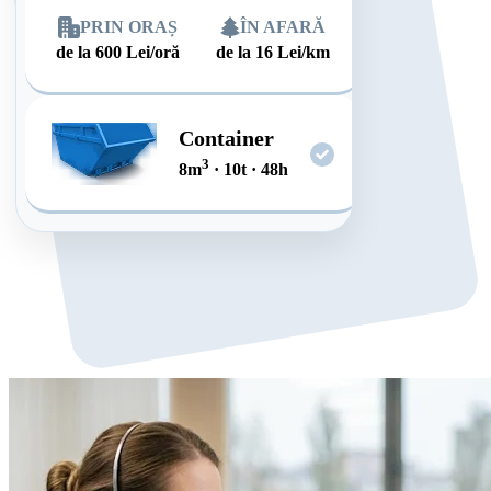
PRIN ORAȘ
ÎN AFARĂ
de la
600
Lei/oră
de la
16
Lei/km
Container
3
8
m
·
10
t
·
48
h