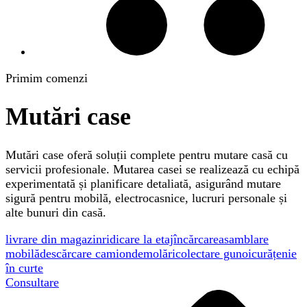
Primim comenzi
Mutări case
Mutări case oferă soluții complete pentru mutare casă cu
servicii profesionale. Mutarea casei se realizează cu echipă
experimentată și planificare detaliată, asigurând mutare
sigură pentru mobilă, electrocasnice, lucruri personale și
alte bunuri din casă.
livrare din magazin
ridicare la etaj
încărcare
asamblare
mobilă
descărcare camion
demolări
colectare gunoi
curățenie
în curte
Consultare