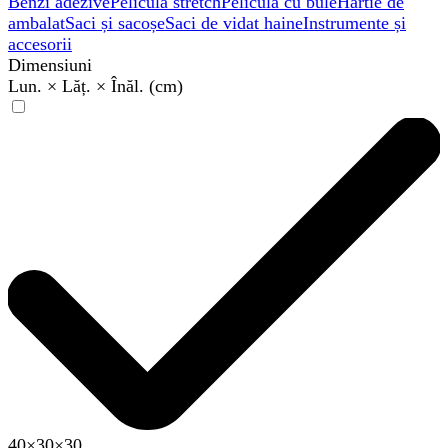
Benzi adezive
Peliculă stretch
Peliculă cu bule
Hârtie de
ambalat
Saci și sacoșe
Saci de vidat haine
Instrumente și
accesorii
Dimensiuni
Lun. × Lăț. × Înăl. (cm)
40×30×30