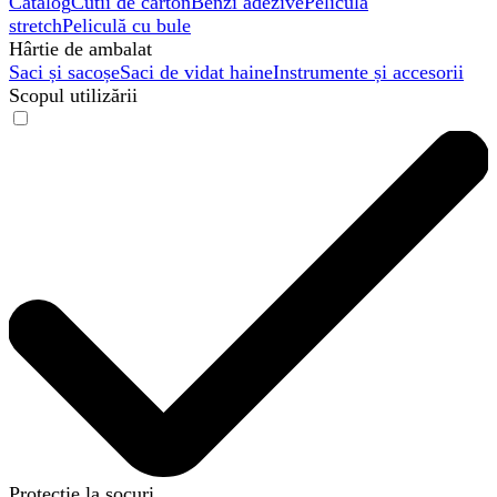
Catalog
Cutii de carton
Benzi adezive
Peliculă
stretch
Peliculă cu bule
Hârtie de ambalat
Saci și sacoșe
Saci de vidat haine
Instrumente și accesorii
Scopul utilizării
Protecție la șocuri