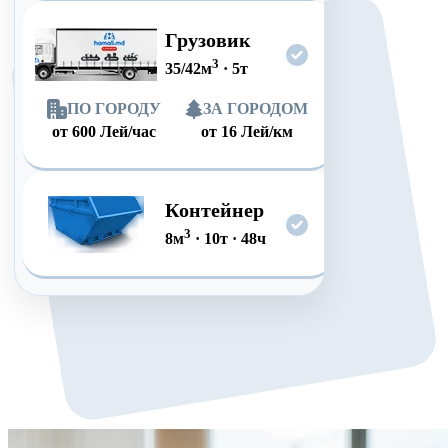
Грузовик
3
35/42
м
·
5
т
ПО ГОРОДУ
ЗА ГОРОДОМ
от
600
Лей/час
от
16
Лей/км
Контейнер
3
8
м
·
10
т
·
48
ч