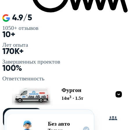
4.9/5
1050+
отзывов
10+
Лет опыта
170K+
Завершенных проектов
100%
Ответственность
Фургон
3
14
м
·
1.5
т
Загружу
сам
Без авто