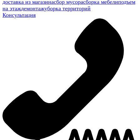
доставка из магазина
сбор мусора
сборка мебели
подъем
на этаж
демонтаж
уборка территорий
Консультация