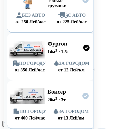
Только
грузчики
БЕЗ АВТО
*
С АВТО
от
250
Лей/час
от
225
Лей/час
Фургон
3
14
м
·
1.5
т
ПО ГОРОДУ
ЗА ГОРОДОМ
от
350
Лей/час
от
12
Лей/км
Боксер
3
20
м
·
3
т
ПО ГОРОДУ
ЗА ГОРОДОМ
от
400
Лей/час
от
13
Лей/км
Оформить заказ