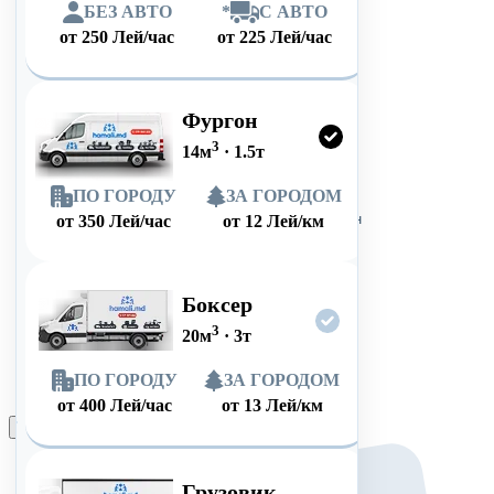
БЕЗ АВТО
*
С АВТО
от
250
Лей/час
от
225
Лей/час
Фургон
3
14
м
·
1.5
т
ПО ГОРОДУ
ЗА ГОРОДОМ
от
350
Лей/час
от
12
Лей/км
Боксер
3
20
м
·
3
т
ПО ГОРОДУ
ЗА ГОРОДОМ
от
400
Лей/час
от
13
Лей/км
Оформить заказ
Грузовик