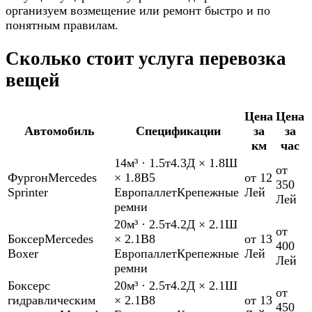
организуем возмещение или ремонт быстро и по
понятным правилам.
Сколько стоит услуга перевозка
вещей
Цена
Цена
Автомобиль
Спецификации
за
за
км
час
14м³
·
1.5т
4.3Д × 1.8Ш
от
Фургон
Mercedes
× 1.8В
5
от 12
350
Sprinter
Европаллет
Крепежные
Лей
Лей
ремни
20м³
·
2.5т
4.2Д × 2.1Ш
от
Боксер
Mercedes
× 2.1В
8
от 13
400
Boxer
Европаллет
Крепежные
Лей
Лей
ремни
Боксер
с
20м³
·
2.5т
4.2Д × 2.1Ш
от
гидравлическим
× 2.1В
8
от 13
450