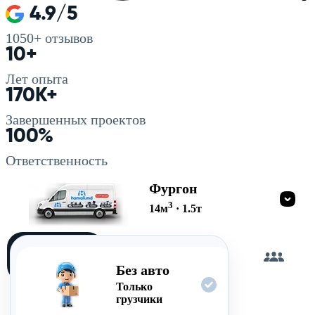
4.9/5
1050+
отзывов
10+
Лет опыта
170K+
Завершенных проектов
100%
Ответственность
Фургон
3
14
м
·
1.5
т
Загружу
сам
Без авто
Только
грузчики