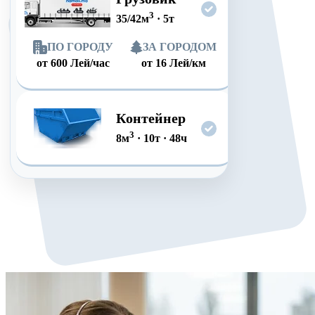
3
35/42
м
·
5
т
ПО ГОРОДУ
ЗА ГОРОДОМ
от
600
Лей/час
от
16
Лей/км
Контейнер
3
8
м
·
10
т
·
48
ч