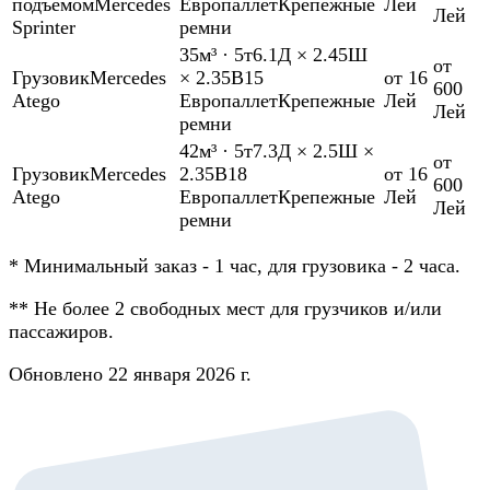
подъемом
Mercedes
Европаллет
Крепежные
Лей
Лей
Sprinter
ремни
35м³
·
5т
6.1Д × 2.45Ш
от
Грузовик
Mercedes
× 2.35В
15
от 16
600
Atego
Европаллет
Крепежные
Лей
Лей
ремни
42м³
·
5т
7.3Д × 2.5Ш ×
от
Грузовик
Mercedes
2.35В
18
от 16
600
Atego
Европаллет
Крепежные
Лей
Лей
ремни
*
Минимальный заказ - 1 час, для грузовика - 2 часа.
**
Не более 2 свободных мест для грузчиков и/или
пассажиров.
Обновлено 22 января 2026 г.