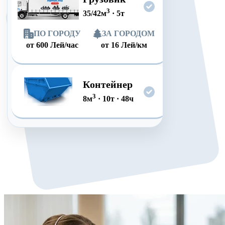
3
35/42
м
·
5
т
ПО ГОРОДУ
ЗА ГОРОДОМ
от
600
Лей/час
от
16
Лей/км
Контейнер
3
8
м
·
10
т
·
48
ч