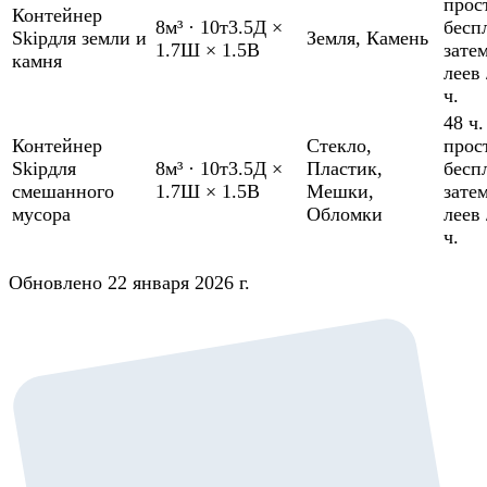
прос
Контейнер
8м³
·
10т
3.5Д ×
бесп
Skip
для земли и
Земля
,
Камень
1.7Ш × 1.5В
зате
камня
леев 
ч.
48 ч.
Контейнер
Стекло
,
прос
Skip
для
8м³
·
10т
3.5Д ×
Пластик
,
бесп
смешанного
1.7Ш × 1.5В
Мешки
,
зате
мусора
Обломки
леев 
ч.
Обновлено 22 января 2026 г.