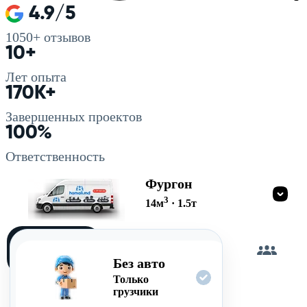
4.9/5
1050+
отзывов
10+
Лет опыта
170K+
Завершенных проектов
100%
Ответственность
Фургон
3
14
м
·
1.5
т
Загружу
сам
Без авто
Только
грузчики