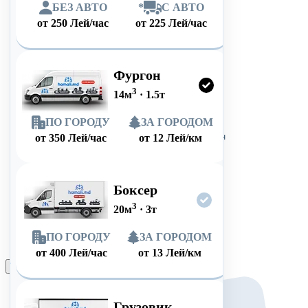
БЕЗ АВТО
*
С АВТО
от
250
Лей/час
от
225
Лей/час
Фургон
3
14
м
·
1.5
т
ПО ГОРОДУ
ЗА ГОРОДОМ
от
350
Лей/час
от
12
Лей/км
Боксер
3
20
м
·
3
т
ПО ГОРОДУ
ЗА ГОРОДОМ
от
400
Лей/час
от
13
Лей/км
Оформить заказ
Грузовик