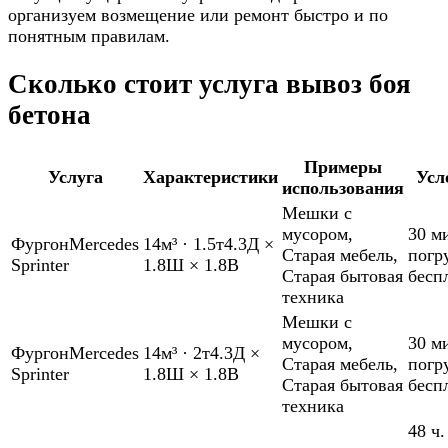
организуем возмещение или ремонт быстро и по
понятным правилам.
Сколько стоит услуга вывоз боя
бетона
Примеры
Услуга
Характеристики
Усл
использования
Мешки с
мусором
,
30 м
Фургон
Mercedes
14м³
·
1.5т
4.3Д ×
Старая мебель
,
погр
Sprinter
1.8Ш × 1.8В
Старая бытовая
бесп
техника
Мешки с
мусором
,
30 м
Фургон
Mercedes
14м³
·
2т
4.3Д ×
Старая мебель
,
погр
Sprinter
1.8Ш × 1.8В
Старая бытовая
бесп
техника
48 ч.