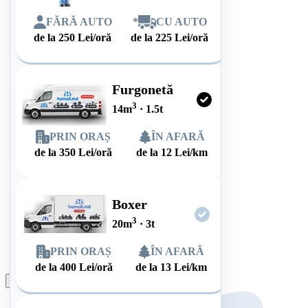
FĂRĂ AUTO
*
CU AUTO
de la
250
Lei/oră
de la
225
Lei/oră
Furgonetă
3
14
m
·
1.5
t
PRIN ORAȘ
ÎN AFARĂ
de la
350
Lei/oră
de la
12
Lei/km
Boxer
3
20
m
·
3
t
PRIN ORAȘ
ÎN AFARĂ
de la
400
Lei/oră
de la
13
Lei/km
Plasează comanda