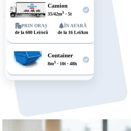
Camion
3
35/42
m
·
5
t
PRIN ORAȘ
ÎN AFARĂ
de la
600
Lei/oră
de la
16
Lei/km
Container
3
8
m
·
10
t
·
48
h