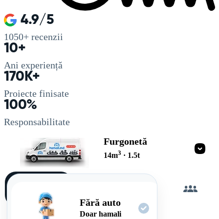
4.9/5
1050+
recenzii
10+
Ani experiență
170K+
Proiecte finisate
100%
Responsabilitate
Furgonetă
3
14
m
·
1.5
t
Încarc
singur
Fără auto
Doar hamali