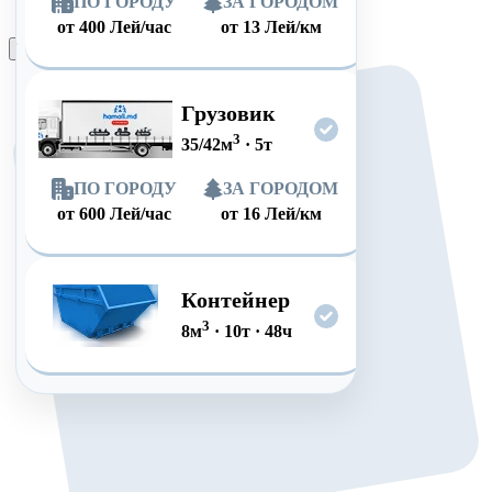
ПО ГОРОДУ
ЗА ГОРОДОМ
от
400
Лей/час
от
13
Лей/км
Оформить заказ
Грузовик
3
35/42
м
·
5
т
ПО ГОРОДУ
ЗА ГОРОДОМ
от
600
Лей/час
от
16
Лей/км
Контейнер
3
8
м
·
10
т
·
48
ч