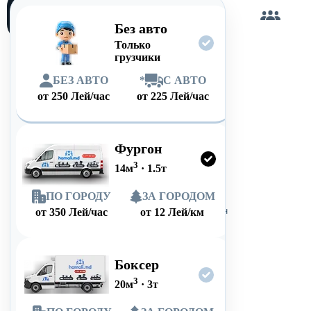
Загружу
сам
Без авто
Только
грузчики
БЕЗ АВТО
*
С АВТО
от
250
Лей/час
от
225
Лей/час
Фургон
3
14
м
·
1.5
т
ПО ГОРОДУ
ЗА ГОРОДОМ
от
350
Лей/час
от
12
Лей/км
Боксер
3
20
м
·
3
т