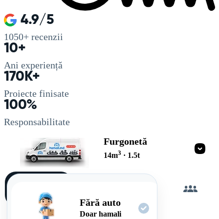
4.9/5
1050+
recenzii
10+
Ani experiență
170K+
Proiecte finisate
100%
Responsabilitate
Furgonetă
3
14
m
·
1.5
t
Încarc
singur
Fără auto
Doar hamali