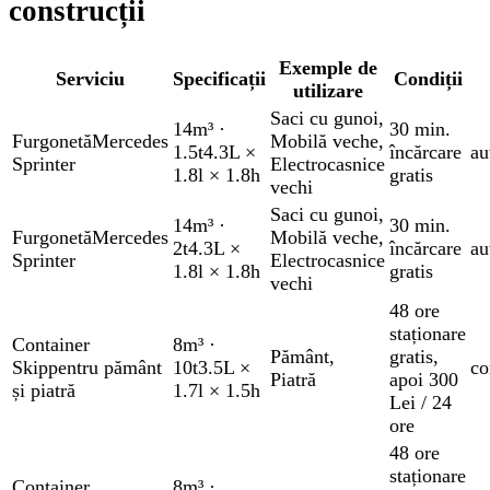
construcții
Exemple de
Serviciu
Specificații
Condiții
utilizare
Saci cu gunoi
,
14m³
·
30 min.
Furgonetă
Mercedes
Mobilă veche
,
1.5t
4.3L ×
încărcare
au
Sprinter
Electrocasnice
1.8l × 1.8h
gratis
vechi
Saci cu gunoi
,
14m³
·
30 min.
Furgonetă
Mercedes
Mobilă veche
,
2t
4.3L ×
încărcare
au
Sprinter
Electrocasnice
1.8l × 1.8h
gratis
vechi
48 ore
staționare
Container
8m³
·
Pământ
,
gratis
,
Skip
pentru pământ
10t
3.5L ×
co
Piatră
apoi 300
și piatră
1.7l × 1.5h
Lei / 24
ore
48 ore
staționare
Container
8m³
·