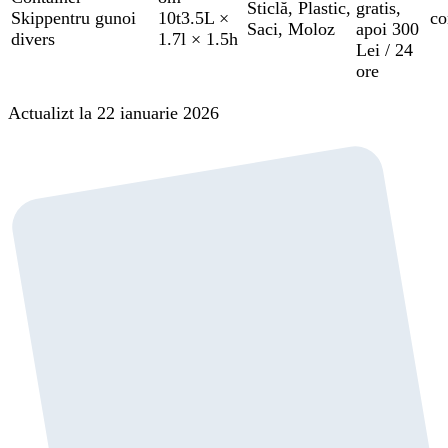
Sticlă
,
Plastic
,
gratis
,
Skip
pentru gunoi
10t
3.5L ×
co
Saci
,
Moloz
apoi 300
divers
1.7l × 1.5h
Lei / 24
ore
Actualizt la 22 ianuarie 2026