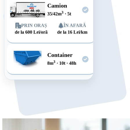
Camion
3
35/42
m
·
5
t
PRIN ORAȘ
ÎN AFARĂ
de la
600
Lei/oră
de la
16
Lei/km
Container
3
8
m
·
10
t
·
48
h