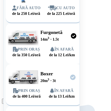
FĂRĂ AUTO
*
CU AUTO
de la
250
Lei/oră
de la
225
Lei/oră
Furgonetă
3
14
m
·
1.5
t
PRIN ORAȘ
ÎN AFARĂ
de la
350
Lei/oră
de la
12
Lei/km
Boxer
3
20
m
·
3
t
PRIN ORAȘ
ÎN AFARĂ
de la
400
Lei/oră
de la
13
Lei/km
Plasează comanda