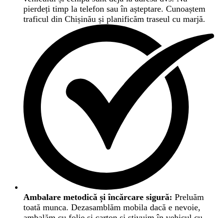
pierdeți timp la telefon sau în așteptare. Cunoaștem
traficul din Chișinău și planificăm traseul cu marjă.
Ambalare metodică și încărcare sigură:
Preluăm
toată munca. Dezasamblăm mobila dacă e nevoie,
ambalăm cu folie și carton și stivuim în vehicul cu