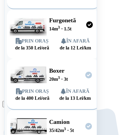
Furgonetă
3
14
m
·
1.5
t
PRIN ORAȘ
ÎN AFARĂ
de la
350
Lei/oră
de la
12
Lei/km
Boxer
3
20
m
·
3
t
PRIN ORAȘ
ÎN AFARĂ
de la
400
Lei/oră
de la
13
Lei/km
Plasează comanda
Camion
3
35/42
m
·
5
t