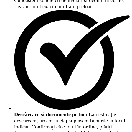
Cunoaștem zonele cu denivelări și ocolim riscurile.
Livrăm totul exact cum l-am preluat.
Descărcare și documente pe loc:
La destinație
descărcăm, urcăm la etaj și plasăm bunurile la locul
indicat. Confirmați că e totul în ordine, plătiți