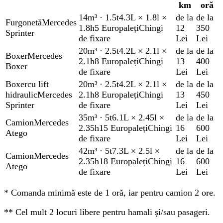
km
oră
14m³
·
1.5t
4.3L × 1.8l ×
de la
de la
Furgonetă
Mercedes
1.8h
5 Europaleți
Chingi
12
350
Sprinter
de fixare
Lei
Lei
20m³
·
2.5t
4.2L × 2.1l ×
de la
de la
Boxer
Mercedes
2.1h
8 Europaleți
Chingi
13
400
Boxer
de fixare
Lei
Lei
Boxer
cu lift
20m³
·
2.5t
4.2L × 2.1l ×
de la
de la
hidraulic
Mercedes
2.1h
8 Europaleți
Chingi
13
450
Sprinter
de fixare
Lei
Lei
35m³
·
5t
6.1L × 2.45l ×
de la
de la
Camion
Mercedes
2.35h
15 Europaleți
Chingi
16
600
Atego
de fixare
Lei
Lei
42m³
·
5t
7.3L × 2.5l ×
de la
de la
Camion
Mercedes
2.35h
18 Europaleți
Chingi
16
600
Atego
de fixare
Lei
Lei
*
Comanda minimă este de 1 oră, iar pentru camion 2 ore.
**
Cel mult 2 locuri libere pentru hamali și/sau pasageri.