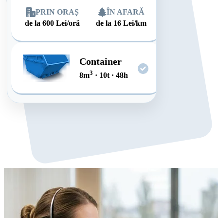
PRIN ORAȘ
ÎN AFARĂ
de la
600
Lei/oră
de la
16
Lei/km
Container
3
8
m
·
10
t
·
48
h