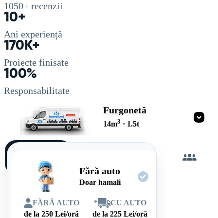
1050+
recenzii
10+
Ani experiență
170K+
Proiecte finisate
100%
Responsabilitate
Furgonetă
3
14
m
·
1.5
t
Încarc
singur
Fără auto
Doar hamali
FĂRĂ AUTO
*
CU AUTO
de la
250
Lei/oră
de la
225
Lei/oră