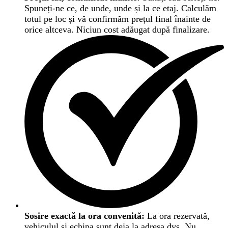
Spuneți-ne ce, de unde, unde și la ce etaj. Calculăm
totul pe loc și vă confirmăm prețul final înainte de
orice altceva. Niciun cost adăugat după finalizare.
Sosire exactă la ora convenită:
La ora rezervată,
vehiculul și echipa sunt deja la adresa dvs. Nu