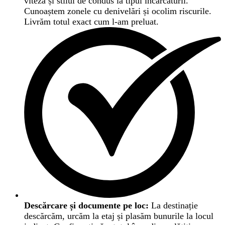
viteza și stilul de condus la tipul încărcăturii.
Cunoaștem zonele cu denivelări și ocolim riscurile.
Livrăm totul exact cum l-am preluat.
Descărcare și documente pe loc:
La destinație
descărcăm, urcăm la etaj și plasăm bunurile la locul