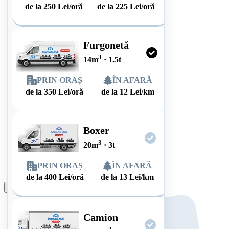
de la
250
Lei/oră
de la
225
Lei/oră
Furgonetă
3
14
m
·
1.5
t
PRIN ORAȘ
ÎN AFARĂ
de la
350
Lei/oră
de la
12
Lei/km
Boxer
3
20
m
·
3
t
PRIN ORAȘ
ÎN AFARĂ
de la
400
Lei/oră
de la
13
Lei/km
Plasează comanda
Camion