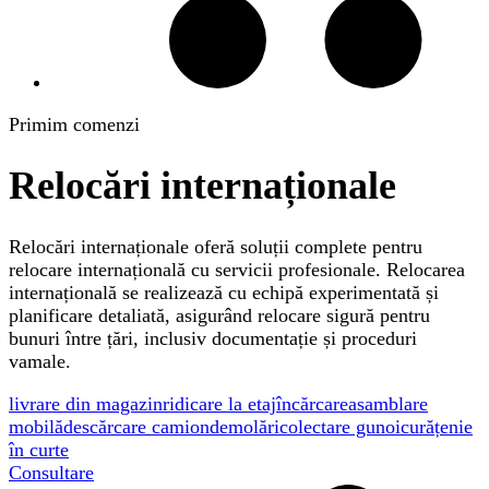
Primim comenzi
Relocări internaționale
Relocări internaționale oferă soluții complete pentru
relocare internațională cu servicii profesionale. Relocarea
internațională se realizează cu echipă experimentată și
planificare detaliată, asigurând relocare sigură pentru
bunuri între țări, inclusiv documentație și proceduri
vamale.
livrare din magazin
ridicare la etaj
încărcare
asamblare
mobilă
descărcare camion
demolări
colectare gunoi
curățenie
în curte
Consultare