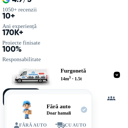
1050+
recenzii
10+
Ani experiență
170K+
Proiecte finisate
100%
Responsabilitate
Furgonetă
3
14
m
·
1.5
t
Încarc
singur
Fără auto
Doar hamali
FĂRĂ AUTO
*
CU AUTO