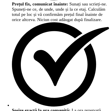
Prețul fix, comunicat înainte:
Sunați sau scrieți-ne.
Spuneți-ne ce, de unde, unde și la ce etaj. Calculăm
totul pe loc și vă confirmăm prețul final înainte de
orice altceva. Niciun cost adăugat după finalizare.
Sosire exactă la ora convenită:
La ora rezervată,