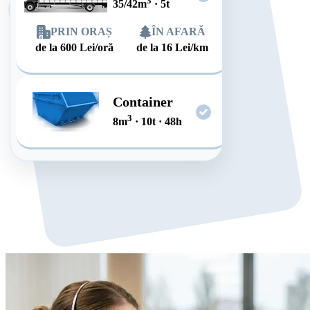
3
35/42
m
·
5
t
PRIN ORAȘ
ÎN AFARĂ
de la
600
Lei/oră
de la
16
Lei/km
Container
3
8
m
·
10
t
·
48
h