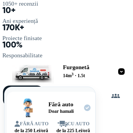
1050+
recenzii
10+
Ani experiență
170K+
Proiecte finisate
100%
Responsabilitate
Furgonetă
3
14
m
·
1.5
t
Încarc
singur
Fără auto
Doar hamali
FĂRĂ AUTO
*
CU AUTO
de la
250
Lei/oră
de la
225
Lei/oră