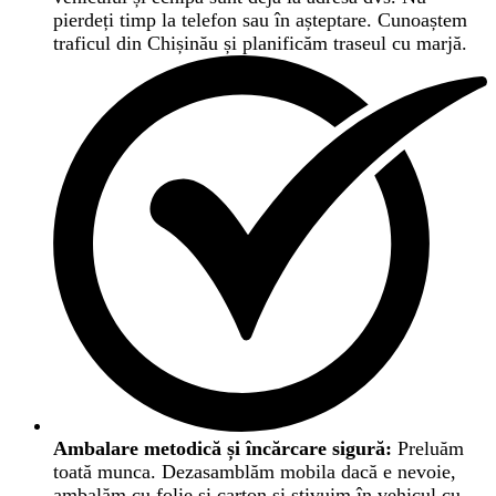
pierdeți timp la telefon sau în așteptare. Cunoaștem
traficul din Chișinău și planificăm traseul cu marjă.
Ambalare metodică și încărcare sigură:
Preluăm
toată munca. Dezasamblăm mobila dacă e nevoie,
ambalăm cu folie și carton și stivuim în vehicul cu