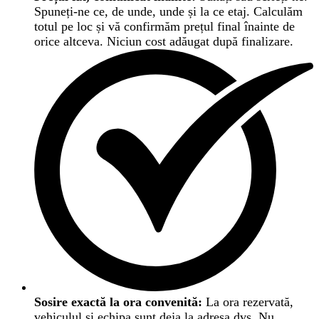
Spuneți-ne ce, de unde, unde și la ce etaj. Calculăm
totul pe loc și vă confirmăm prețul final înainte de
orice altceva. Niciun cost adăugat după finalizare.
Sosire exactă la ora convenită:
La ora rezervată,
vehiculul și echipa sunt deja la adresa dvs. Nu