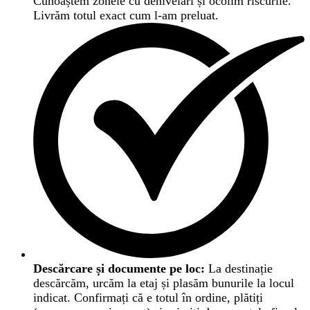
Cunoaștem zonele cu denivelări și ocolim riscurile.
Livrăm totul exact cum l-am preluat.
Descărcare și documente pe loc:
La destinație
descărcăm, urcăm la etaj și plasăm bunurile la locul
indicat. Confirmați că e totul în ordine, plătiți