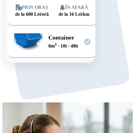
PRIN ORAȘ
ÎN AFARĂ
de la
600
Lei/oră
de la
16
Lei/km
Container
3
8
m
·
10
t
·
48
h