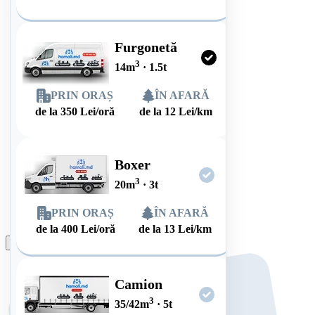
Furgonetă
3
14
m
·
1.5
t
PRIN ORAȘ
ÎN AFARĂ
de la
350
Lei/oră
de la
12
Lei/km
Boxer
3
20
m
·
3
t
PRIN ORAȘ
ÎN AFARĂ
de la
400
Lei/oră
de la
13
Lei/km
Plasează comanda
Camion
3
35/42
m
·
5
t