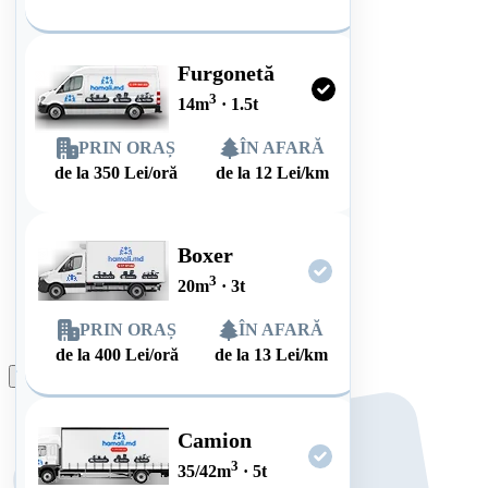
Furgonetă
3
14
m
·
1.5
t
PRIN ORAȘ
ÎN AFARĂ
de la
350
Lei/oră
de la
12
Lei/km
Boxer
3
20
m
·
3
t
PRIN ORAȘ
ÎN AFARĂ
de la
400
Lei/oră
de la
13
Lei/km
Plasează comanda
Camion
3
35/42
m
·
5
t