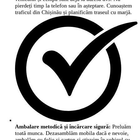
pierdeți timp la telefon sau în așteptare. Cunoaștem
traficul din Chișinău și planificăm traseul cu marjă.
Ambalare metodică și încărcare sigură:
Preluăm
toată munca. Dezasamblăm mobila dacă e nevoie,
ambalăm cu folie și carton și stivuim în vehicul cu