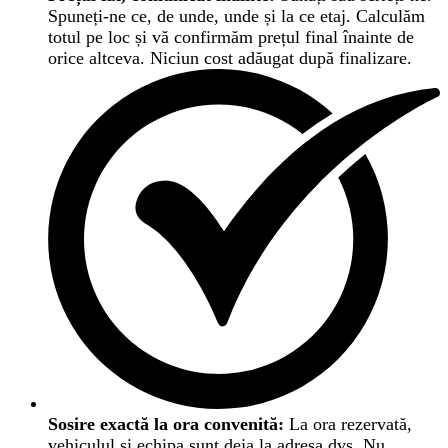
Spuneți-ne ce, de unde, unde și la ce etaj. Calculăm
totul pe loc și vă confirmăm prețul final înainte de
orice altceva. Niciun cost adăugat după finalizare.
Sosire exactă la ora convenită:
La ora rezervată,
vehiculul și echipa sunt deja la adresa dvs. Nu