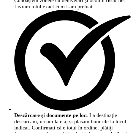
Cunoaștem zonele cu denivelări și ocolim riscurile.
Livrăm totul exact cum l-am preluat.
Descărcare și documente pe loc:
La destinație
descărcăm, urcăm la etaj și plasăm bunurile la locul
indicat. Confirmați că e totul în ordine, plătiți