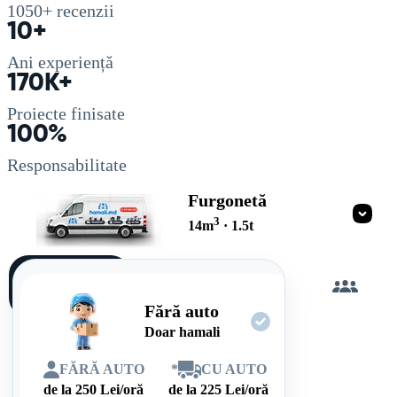
1050+
recenzii
10+
Ani experiență
170K+
Proiecte finisate
100%
Responsabilitate
Furgonetă
3
14
m
·
1.5
t
Încarc
singur
Fără auto
Doar hamali
FĂRĂ AUTO
*
CU AUTO
de la
250
Lei/oră
de la
225
Lei/oră