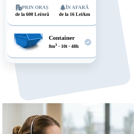
PRIN ORAȘ
ÎN AFARĂ
de la
600
Lei/oră
de la
16
Lei/km
Container
3
8
m
·
10
t
·
48
h