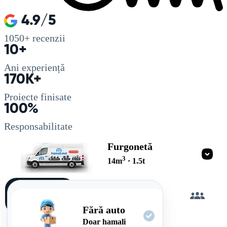
4.9/5
1050+
recenzii
10+
Ani experiență
170K+
Proiecte finisate
100%
Responsabilitate
Furgonetă
3
14
m
·
1.5
t
Încarc
singur
Fără auto
Doar hamali