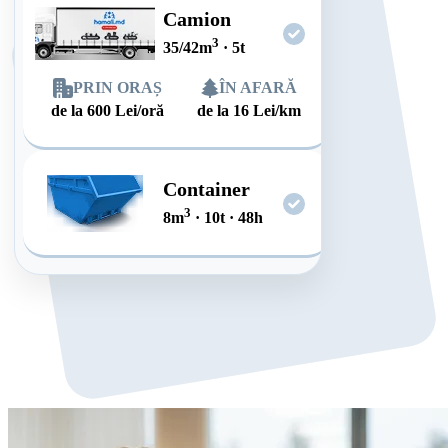
Camion
3
35/42
m
·
5
t
PRIN ORAȘ
ÎN AFARĂ
de la
600
Lei/oră
de la
16
Lei/km
Container
3
8
m
·
10
t
·
48
h