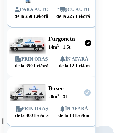
FĂRĂ AUTO
*
CU AUTO
de la
250
Lei/oră
de la
225
Lei/oră
Furgonetă
3
14
m
·
1.5
t
PRIN ORAȘ
ÎN AFARĂ
de la
350
Lei/oră
de la
12
Lei/km
Boxer
3
20
m
·
3
t
PRIN ORAȘ
ÎN AFARĂ
de la
400
Lei/oră
de la
13
Lei/km
Plasează comanda