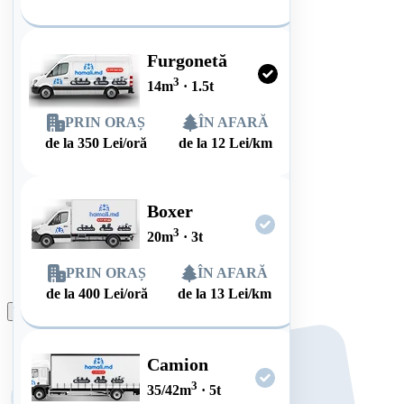
Furgonetă
3
14
m
·
1.5
t
PRIN ORAȘ
ÎN AFARĂ
de la
350
Lei/oră
de la
12
Lei/km
Boxer
3
20
m
·
3
t
PRIN ORAȘ
ÎN AFARĂ
de la
400
Lei/oră
de la
13
Lei/km
Plasează comanda
Camion
3
35/42
m
·
5
t