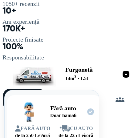
1050+
recenzii
10+
Ani experiență
170K+
Proiecte finisate
100%
Responsabilitate
Furgonetă
3
14
m
·
1.5
t
Încarc
singur
Fără auto
Doar hamali
FĂRĂ AUTO
*
CU AUTO
de la
250
Lei/oră
de la
225
Lei/oră