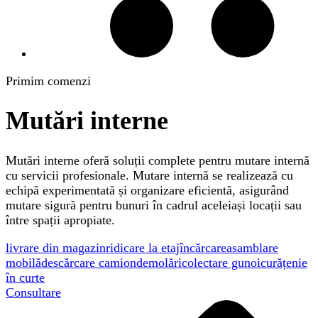
Primim comenzi
Mutări interne
Mutări interne oferă soluții complete pentru mutare internă
cu servicii profesionale. Mutare internă se realizează cu
echipă experimentată și organizare eficientă, asigurând
mutare sigură pentru bunuri în cadrul aceleiași locații sau
între spații apropiate.
livrare din magazin
ridicare la etaj
încărcare
asamblare
mobilă
descărcare camion
demolări
colectare gunoi
curățenie
în curte
Consultare