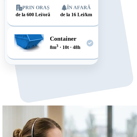
PRIN ORAȘ
ÎN AFARĂ
de la
600
Lei/oră
de la
16
Lei/km
Container
3
8
m
·
10
t
·
48
h