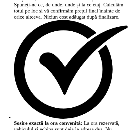
Spuneți-ne ce, de unde, unde și la ce etaj. Calculăm
totul pe loc și vă confirmăm prețul final înainte de
orice altceva. Niciun cost adăugat după finalizare.
Sosire exactă la ora convenită:
La ora rezervată,
vehiculul și echipa sunt deja la adresa dvs. Nu