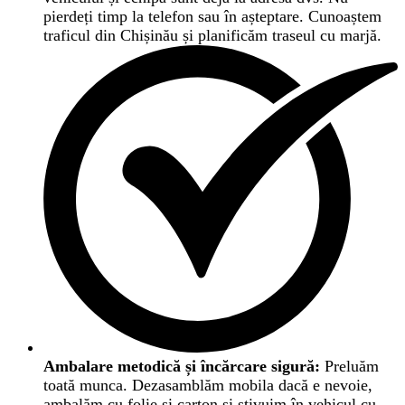
pierdeți timp la telefon sau în așteptare. Cunoaștem
traficul din Chișinău și planificăm traseul cu marjă.
Ambalare metodică și încărcare sigură:
Preluăm
toată munca. Dezasamblăm mobila dacă e nevoie,
ambalăm cu folie și carton și stivuim în vehicul cu