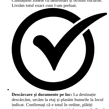
Cunoaștem zonele cu denivelări și ocolim riscurile.
Livrăm totul exact cum l-am preluat.
Descărcare și documente pe loc:
La destinație
descărcăm, urcăm la etaj și plasăm bunurile la locul
indicat. Confirmați că e totul în ordine, plătiți