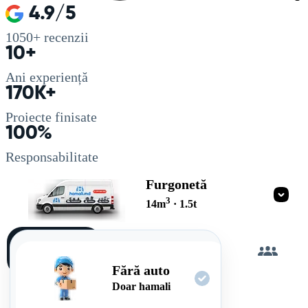
4.9/5
1050+
recenzii
10+
Ani experiență
170K+
Proiecte finisate
100%
Responsabilitate
Furgonetă
3
14
m
·
1.5
t
Încarc
singur
Fără auto
Doar hamali