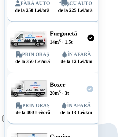
FĂRĂ AUTO
*
CU AUTO
de la
250
Lei/oră
de la
225
Lei/oră
Furgonetă
3
14
m
·
1.5
t
PRIN ORAȘ
ÎN AFARĂ
de la
350
Lei/oră
de la
12
Lei/km
Boxer
3
20
m
·
3
t
PRIN ORAȘ
ÎN AFARĂ
de la
400
Lei/oră
de la
13
Lei/km
Plasează comanda
Camion