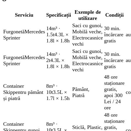
Exemple de
Serviciu
Specificații
Condiții
utilizare
Saci cu gunoi
,
14m³
·
30 min.
Furgonetă
Mercedes
Mobilă veche
,
1.5t
4.3L ×
încărcare
au
Sprinter
Electrocasnice
1.8l × 1.8h
gratis
vechi
Saci cu gunoi
,
14m³
·
30 min.
Furgonetă
Mercedes
Mobilă veche
,
2t
4.3L ×
încărcare
au
Sprinter
Electrocasnice
1.8l × 1.8h
gratis
vechi
48 ore
staționare
Container
8m³
·
Pământ
,
gratis
,
Skip
pentru pământ
10t
3.5L ×
co
Piatră
apoi 300
și piatră
1.7l × 1.5h
Lei / 24
ore
48 ore
staționare
Container
8m³
·
Sticlă
,
Plastic
,
gratis
,
Skip
pentru gunoi
10t
3.5L ×
co