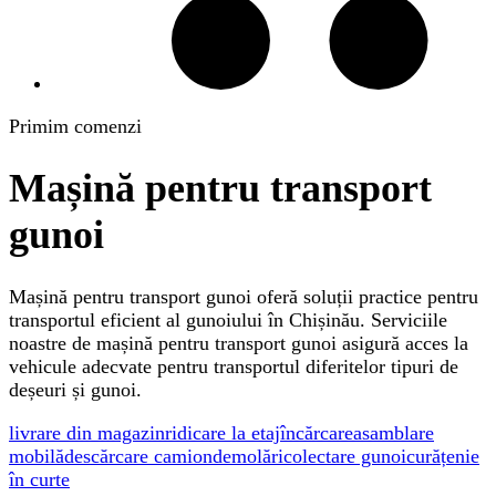
Primim comenzi
Mașină pentru transport
gunoi
Mașină pentru transport gunoi oferă soluții practice pentru
transportul eficient al gunoiului în Chișinău. Serviciile
noastre de mașină pentru transport gunoi asigură acces la
vehicule adecvate pentru transportul diferitelor tipuri de
deșeuri și gunoi.
livrare din magazin
ridicare la etaj
încărcare
asamblare
mobilă
descărcare camion
demolări
colectare gunoi
curățenie
în curte