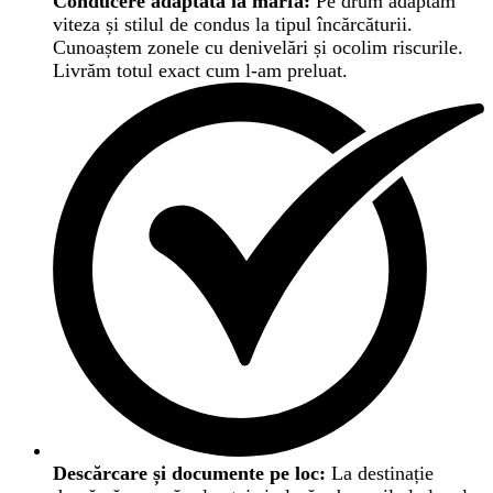
Conducere adaptată la marfă:
Pe drum adaptăm
viteza și stilul de condus la tipul încărcăturii.
Cunoaștem zonele cu denivelări și ocolim riscurile.
Livrăm totul exact cum l-am preluat.
Descărcare și documente pe loc:
La destinație