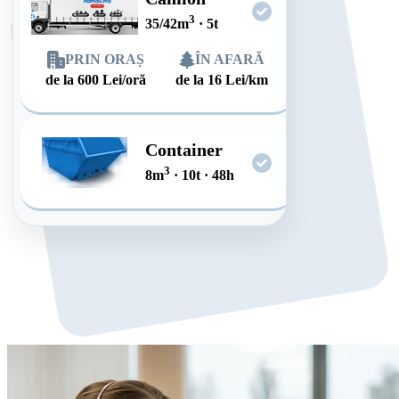
3
35/42
m
·
5
t
PRIN ORAȘ
ÎN AFARĂ
de la
600
Lei/oră
de la
16
Lei/km
Container
3
8
m
·
10
t
·
48
h