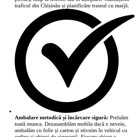
traficul din Chișinău și planificăm traseul cu marjă.
Ambalare metodică și încărcare sigură:
Preluăm
toată munca. Dezasamblăm mobila dacă e nevoie,
ambalăm cu folie și carton și stivuim în vehicul cu
ordine și chingi de siguranță. Fiecare obiect e