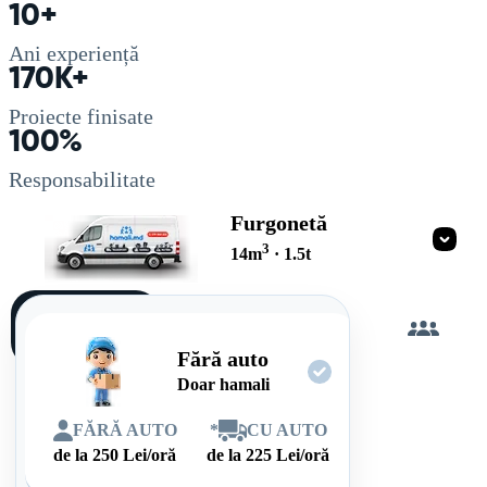
10+
Ani experiență
170K+
Proiecte finisate
100%
Responsabilitate
Furgonetă
3
14
m
·
1.5
t
Încarc
singur
Fără auto
Doar hamali
FĂRĂ AUTO
*
CU AUTO
de la
250
Lei/oră
de la
225
Lei/oră