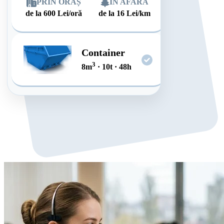
PRIN ORAȘ
ÎN AFARĂ
de la
600
Lei/oră
de la
16
Lei/km
Container
3
8
m
·
10
t
·
48
h