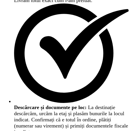
Livrăm totul exact cum l-am preluat.
Descărcare și documente pe loc:
La destinație
descărcăm, urcăm la etaj și plasăm bunurile la locul
indicat. Confirmați că e totul în ordine, plătiți
(numerar sau virement) și primiți documentele fiscale