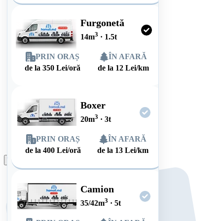
Furgonetă
3
14
m
·
1.5
t
PRIN ORAȘ
ÎN AFARĂ
de la
350
Lei/oră
de la
12
Lei/km
Boxer
3
20
m
·
3
t
PRIN ORAȘ
ÎN AFARĂ
de la
400
Lei/oră
de la
13
Lei/km
Plasează comanda
Camion
3
35/42
m
·
5
t