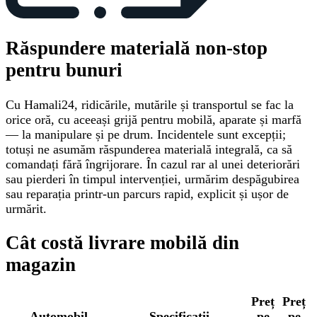
Răspundere materială non-stop
pentru bunuri
Cu Hamali24, ridicările, mutările și transportul se fac la
orice oră, cu aceeași grijă pentru mobilă, aparate și marfă
— la manipulare și pe drum. Incidentele sunt excepții;
totuși ne asumăm răspunderea materială integrală, ca să
comandați fără îngrijorare. În cazul rar al unei deteriorări
sau pierderi în timpul intervenției, urmărim despăgubirea
sau reparația printr-un parcurs rapid, explicit și ușor de
urmărit.
Cât costă livrare mobilă din
magazin
Preț
Preț
Automobil
Specificații
pe
pe