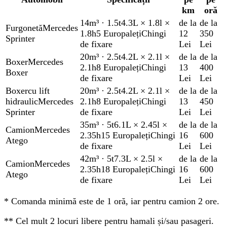
km
oră
14m³
·
1.5t
4.3L × 1.8l ×
de la
de la
Furgonetă
Mercedes
1.8h
5 Europaleți
Chingi
12
350
Sprinter
de fixare
Lei
Lei
20m³
·
2.5t
4.2L × 2.1l ×
de la
de la
Boxer
Mercedes
2.1h
8 Europaleți
Chingi
13
400
Boxer
de fixare
Lei
Lei
Boxer
cu lift
20m³
·
2.5t
4.2L × 2.1l ×
de la
de la
hidraulic
Mercedes
2.1h
8 Europaleți
Chingi
13
450
Sprinter
de fixare
Lei
Lei
35m³
·
5t
6.1L × 2.45l ×
de la
de la
Camion
Mercedes
2.35h
15 Europaleți
Chingi
16
600
Atego
de fixare
Lei
Lei
42m³
·
5t
7.3L × 2.5l ×
de la
de la
Camion
Mercedes
2.35h
18 Europaleți
Chingi
16
600
Atego
de fixare
Lei
Lei
*
Comanda minimă este de 1 oră, iar pentru camion 2 ore.
**
Cel mult 2 locuri libere pentru hamali și/sau pasageri.