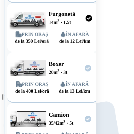
Furgonetă
3
14
m
·
1.5
t
PRIN ORAȘ
ÎN AFARĂ
de la
350
Lei/oră
de la
12
Lei/km
Boxer
3
20
m
·
3
t
PRIN ORAȘ
ÎN AFARĂ
de la
400
Lei/oră
de la
13
Lei/km
Plasează comanda
Camion
3
35/42
m
·
5
t