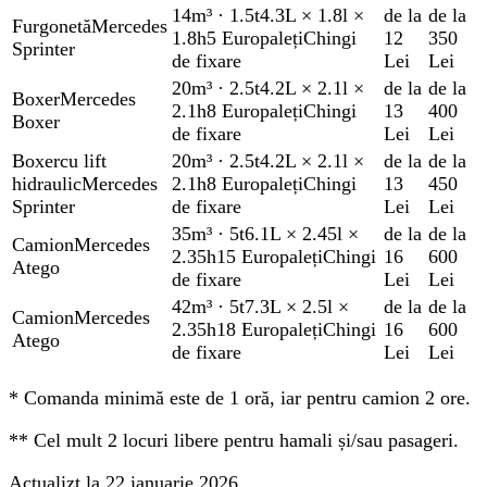
14m³
·
1.5t
4.3L × 1.8l ×
de la
de la
Furgonetă
Mercedes
1.8h
5 Europaleți
Chingi
12
350
Sprinter
de fixare
Lei
Lei
20m³
·
2.5t
4.2L × 2.1l ×
de la
de la
Boxer
Mercedes
2.1h
8 Europaleți
Chingi
13
400
Boxer
de fixare
Lei
Lei
Boxer
cu lift
20m³
·
2.5t
4.2L × 2.1l ×
de la
de la
hidraulic
Mercedes
2.1h
8 Europaleți
Chingi
13
450
Sprinter
de fixare
Lei
Lei
35m³
·
5t
6.1L × 2.45l ×
de la
de la
Camion
Mercedes
2.35h
15 Europaleți
Chingi
16
600
Atego
de fixare
Lei
Lei
42m³
·
5t
7.3L × 2.5l ×
de la
de la
Camion
Mercedes
2.35h
18 Europaleți
Chingi
16
600
Atego
de fixare
Lei
Lei
*
Comanda minimă este de 1 oră, iar pentru camion 2 ore.
**
Cel mult 2 locuri libere pentru hamali și/sau pasageri.
Actualizt la 22 ianuarie 2026