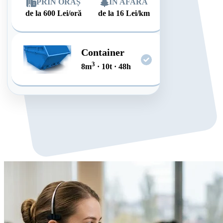
PRIN ORAȘ
ÎN AFARĂ
de la
600
Lei/oră
de la
16
Lei/km
Container
3
8
m
·
10
t
·
48
h