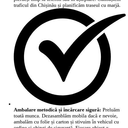
traficul din Chișinău și planificăm traseul cu marjă.
Ambalare metodică și încărcare sigură:
Preluăm
toată munca. Dezasamblăm mobila dacă e nevoie,
ambalăm cu folie și carton și stivuim în vehicul cu
ordine și chingi de siguranță. Fiecare obiect e