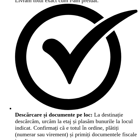
Livrăm totul exact cum l-am preluat.
Descărcare și documente pe loc:
La destinație
descărcăm, urcăm la etaj și plasăm bunurile la locul
indicat. Confirmați că e totul în ordine, plătiți
(numerar sau virement) și primiți documentele fiscale