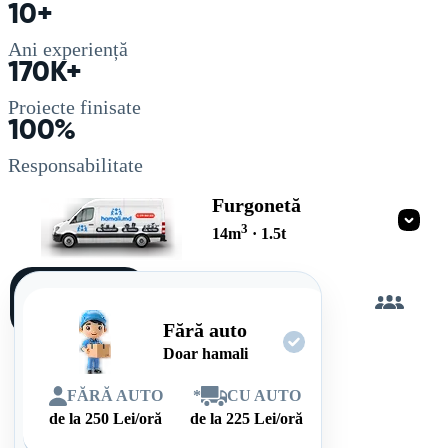
10+
Ani experiență
170K+
Proiecte finisate
100%
Responsabilitate
Furgonetă
3
14
m
·
1.5
t
Încarc
singur
Fără auto
Doar hamali
FĂRĂ AUTO
*
CU AUTO
de la
250
Lei/oră
de la
225
Lei/oră