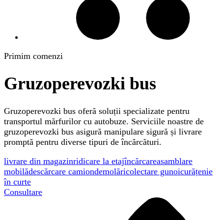
Primim comenzi
Gruzoperevozki bus
Gruzoperevozki bus oferă soluții specializate pentru
transportul mărfurilor cu autobuze. Serviciile noastre de
gruzoperevozki bus asigură manipulare sigură și livrare
promptă pentru diverse tipuri de încărcături.
livrare din magazin
ridicare la etaj
încărcare
asamblare
mobilă
descărcare camion
demolări
colectare gunoi
curățenie
în curte
Consultare