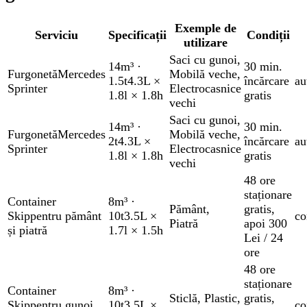
Exemple de
Serviciu
Specificații
Condiții
utilizare
Saci cu gunoi
,
14m³
·
30 min.
Furgonetă
Mercedes
Mobilă veche
,
1.5t
4.3L ×
încărcare
au
Sprinter
Electrocasnice
1.8l × 1.8h
gratis
vechi
Saci cu gunoi
,
14m³
·
30 min.
Furgonetă
Mercedes
Mobilă veche
,
2t
4.3L ×
încărcare
au
Sprinter
Electrocasnice
1.8l × 1.8h
gratis
vechi
48 ore
staționare
Container
8m³
·
Pământ
,
gratis
,
Skip
pentru pământ
10t
3.5L ×
co
Piatră
apoi 300
și piatră
1.7l × 1.5h
Lei / 24
ore
48 ore
staționare
Container
8m³
·
Sticlă
,
Plastic
,
gratis
,
Skip
pentru gunoi
10t
3.5L ×
co