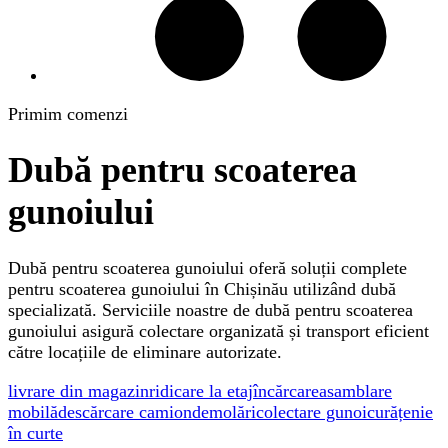
Primim comenzi
Dubă pentru scoaterea
gunoiului
Dubă pentru scoaterea gunoiului oferă soluții complete
pentru scoaterea gunoiului în Chișinău utilizând dubă
specializată. Serviciile noastre de dubă pentru scoaterea
gunoiului asigură colectare organizată și transport eficient
către locațiile de eliminare autorizate.
livrare din magazin
ridicare la etaj
încărcare
asamblare
mobilă
descărcare camion
demolări
colectare gunoi
curățenie
în curte