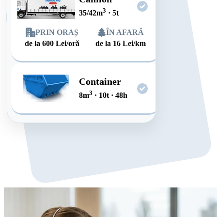
3
35/42
m
·
5
t
PRIN ORAȘ
ÎN AFARĂ
de la
600
Lei/oră
de la
16
Lei/km
Container
3
8
m
·
10
t
·
48
h