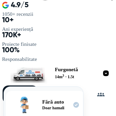
4.9/5
1050+
recenzii
10+
Ani experiență
170K+
Proiecte finisate
100%
Responsabilitate
Furgonetă
3
14
m
·
1.5
t
Încarc
singur
Fără auto
Doar hamali