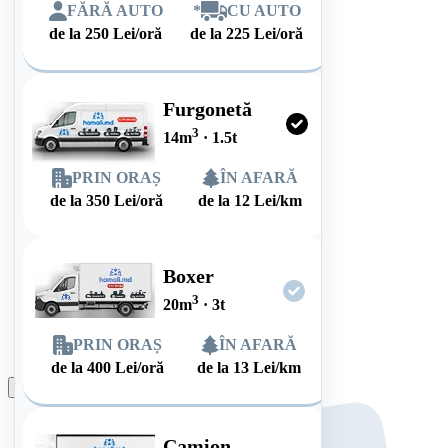
FĂRĂ AUTO
*
CU AUTO
de la
250
Lei/oră
de la
225
Lei/oră
Furgonetă
3
14
m
·
1.5
t
PRIN ORAȘ
ÎN AFARĂ
de la
350
Lei/oră
de la
12
Lei/km
Boxer
3
20
m
·
3
t
PRIN ORAȘ
ÎN AFARĂ
de la
400
Lei/oră
de la
13
Lei/km
Plasează comanda
Camion