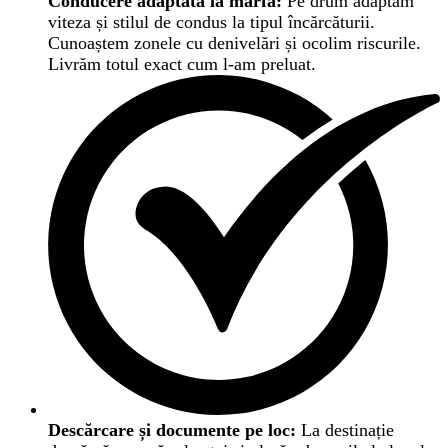
Conducere adaptată la marfă:
Pe drum adaptăm
viteza și stilul de condus la tipul încărcăturii.
Cunoaștem zonele cu denivelări și ocolim riscurile.
Livrăm totul exact cum l-am preluat.
Descărcare și documente pe loc:
La destinație