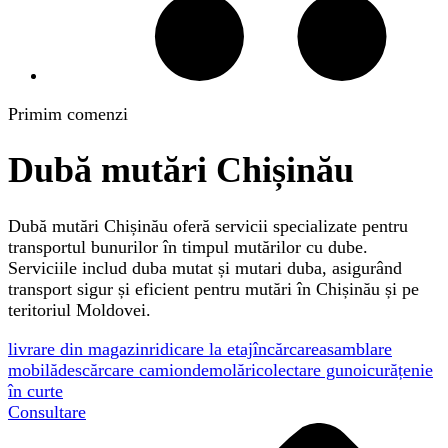
Primim comenzi
Dubă mutări Chișinău
Dubă mutări Chișinău oferă servicii specializate pentru
transportul bunurilor în timpul mutărilor cu dube.
Serviciile includ duba mutat și mutari duba, asigurând
transport sigur și eficient pentru mutări în Chișinău și pe
teritoriul Moldovei.
livrare din magazin
ridicare la etaj
încărcare
asamblare
mobilă
descărcare camion
demolări
colectare gunoi
curățenie
în curte
Consultare