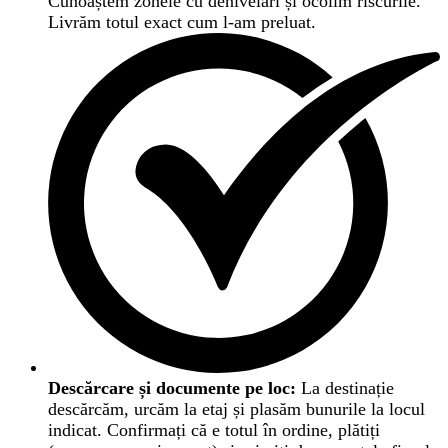
Cunoaștem zonele cu denivelări și ocolim riscurile.
Livrăm totul exact cum l-am preluat.
Descărcare și documente pe loc:
La destinație
descărcăm, urcăm la etaj și plasăm bunurile la locul
indicat. Confirmați că e totul în ordine, plătiți