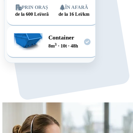
PRIN ORAȘ
ÎN AFARĂ
de la
600
Lei/oră
de la
16
Lei/km
Container
3
8
m
·
10
t
·
48
h