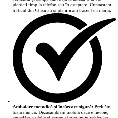
pierdeți timp la telefon sau în așteptare. Cunoaștem
traficul din Chișinău și planificăm traseul cu marjă.
Ambalare metodică și încărcare sigură:
Preluăm
toată munca. Dezasamblăm mobila dacă e nevoie,
ambalăm cu folie și carton și stivuim în vehicul cu