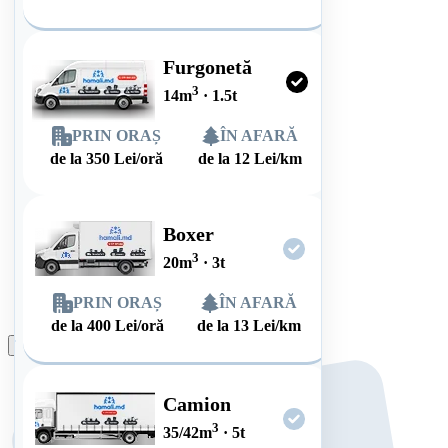
Furgonetă
3
14
m
·
1.5
t
PRIN ORAȘ
ÎN AFARĂ
de la
350
Lei/oră
de la
12
Lei/km
Boxer
3
20
m
·
3
t
PRIN ORAȘ
ÎN AFARĂ
de la
400
Lei/oră
de la
13
Lei/km
Plasează comanda
Camion
3
35/42
m
·
5
t