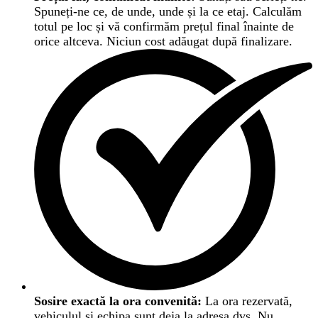
Spuneți-ne ce, de unde, unde și la ce etaj. Calculăm
totul pe loc și vă confirmăm prețul final înainte de
orice altceva. Niciun cost adăugat după finalizare.
Sosire exactă la ora convenită:
La ora rezervată,
vehiculul și echipa sunt deja la adresa dvs. Nu