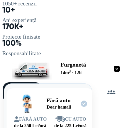
1050+
recenzii
10+
Ani experiență
170K+
Proiecte finisate
100%
Responsabilitate
Furgonetă
3
14
m
·
1.5
t
Încarc
singur
Fără auto
Doar hamali
FĂRĂ AUTO
*
CU AUTO
de la
250
Lei/oră
de la
225
Lei/oră