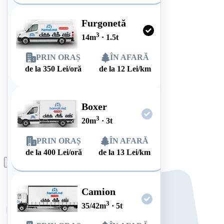
Furgonetă
3
14
m
·
1.5
t
PRIN ORAȘ
ÎN AFARĂ
de la
350
Lei/oră
de la
12
Lei/km
Boxer
3
20
m
·
3
t
PRIN ORAȘ
ÎN AFARĂ
de la
400
Lei/oră
de la
13
Lei/km
Plasează comanda
Camion
3
35/42
m
·
5
t