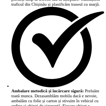
traficul din Chișinău și planificăm traseul cu marjă.
Ambalare metodică și încărcare sigură:
Preluăm
toată munca. Dezasamblăm mobila dacă e nevoie,
ambalăm cu folie și carton și stivuim în vehicul cu
ordine și chingi de siguranță. Fiecare obiect e