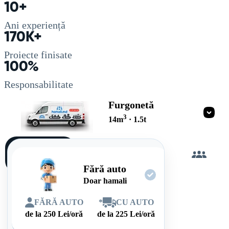
10+
Ani experiență
170K+
Proiecte finisate
100%
Responsabilitate
Furgonetă
3
14
m
·
1.5
t
Încarc
singur
Fără auto
Doar hamali
FĂRĂ AUTO
*
CU AUTO
de la
250
Lei/oră
de la
225
Lei/oră