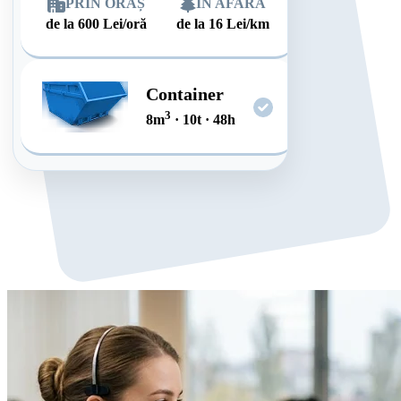
PRIN ORAȘ
ÎN AFARĂ
de la
600
Lei/oră
de la
16
Lei/km
Container
3
8
m
·
10
t
·
48
h