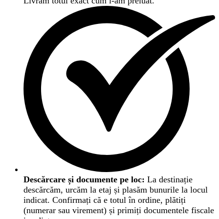
Livrăm totul exact cum l-am preluat.
Descărcare și documente pe loc:
La destinație
descărcăm, urcăm la etaj și plasăm bunurile la locul
indicat. Confirmați că e totul în ordine, plătiți
(numerar sau virement) și primiți documentele fiscale