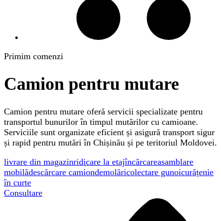
Primim comenzi
Camion pentru mutare
Camion pentru mutare oferă servicii specializate pentru
transportul bunurilor în timpul mutărilor cu camioane.
Serviciile sunt organizate eficient și asigură transport sigur
și rapid pentru mutări în Chișinău și pe teritoriul Moldovei.
livrare din magazin
ridicare la etaj
încărcare
asamblare
mobilă
descărcare camion
demolări
colectare gunoi
curățenie
în curte
Consultare