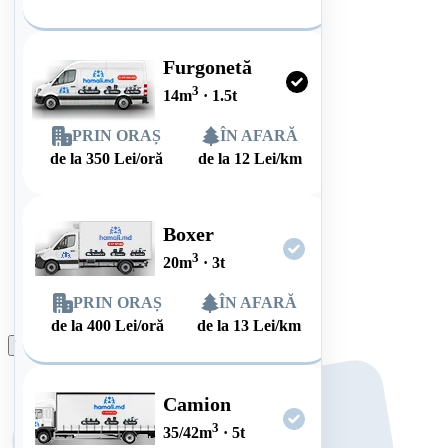
Furgonetă
3
14
m
·
1.5
t
PRIN ORAȘ
ÎN AFARĂ
de la
350
Lei/oră
de la
12
Lei/km
Boxer
3
20
m
·
3
t
PRIN ORAȘ
ÎN AFARĂ
de la
400
Lei/oră
de la
13
Lei/km
Plasează comanda
Camion
3
35/42
m
·
5
t