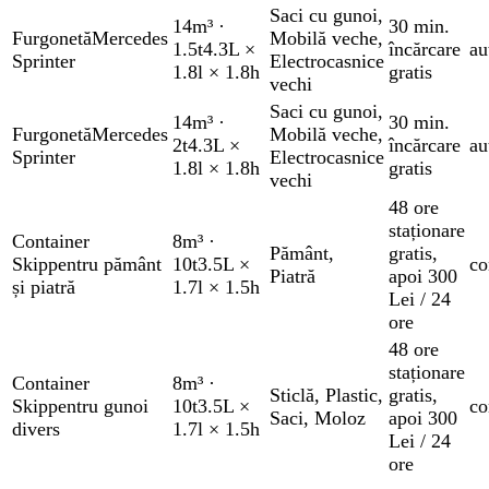
Saci cu gunoi
,
14m³
·
30 min.
Furgonetă
Mercedes
Mobilă veche
,
1.5t
4.3L ×
încărcare
au
Sprinter
Electrocasnice
1.8l × 1.8h
gratis
vechi
Saci cu gunoi
,
14m³
·
30 min.
Furgonetă
Mercedes
Mobilă veche
,
2t
4.3L ×
încărcare
au
Sprinter
Electrocasnice
1.8l × 1.8h
gratis
vechi
48 ore
staționare
Container
8m³
·
Pământ
,
gratis
,
Skip
pentru pământ
10t
3.5L ×
co
Piatră
apoi 300
și piatră
1.7l × 1.5h
Lei / 24
ore
48 ore
staționare
Container
8m³
·
Sticlă
,
Plastic
,
gratis
,
Skip
pentru gunoi
10t
3.5L ×
co
Saci
,
Moloz
apoi 300
divers
1.7l × 1.5h
Lei / 24
ore