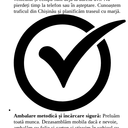
pierdeți timp la telefon sau în așteptare. Cunoaștem
traficul din Chișinău și planificăm traseul cu marjă.
Ambalare metodică și încărcare sigură:
Preluăm
toată munca. Dezasamblăm mobila dacă e nevoie,
ambalăm cu folie și carton și stivuim în vehicul cu