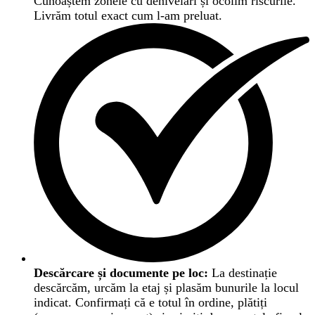
Cunoaștem zonele cu denivelări și ocolim riscurile.
Livrăm totul exact cum l-am preluat.
Descărcare și documente pe loc:
La destinație
descărcăm, urcăm la etaj și plasăm bunurile la locul
indicat. Confirmați că e totul în ordine, plătiți