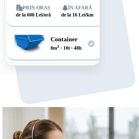
PRIN ORAȘ
ÎN AFARĂ
de la
600
Lei/oră
de la
16
Lei/km
Container
3
8
m
·
10
t
·
48
h