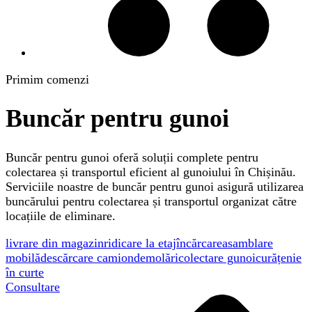
Primim comenzi
Buncăr pentru gunoi
Buncăr pentru gunoi oferă soluții complete pentru
colectarea și transportul eficient al gunoiului în Chișinău.
Serviciile noastre de buncăr pentru gunoi asigură utilizarea
buncărului pentru colectarea și transportul organizat către
locațiile de eliminare.
livrare din magazin
ridicare la etaj
încărcare
asamblare
mobilă
descărcare camion
demolări
colectare gunoi
curățenie
în curte
Consultare