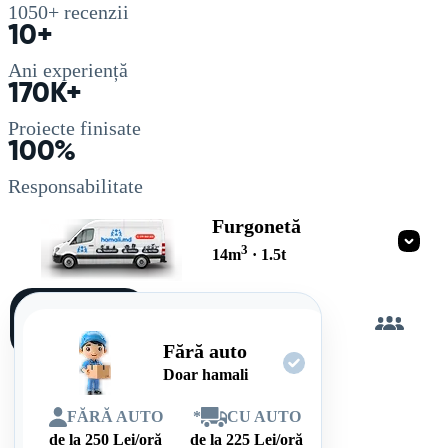
1050+
recenzii
10+
Ani experiență
170K+
Proiecte finisate
100%
Responsabilitate
Furgonetă
3
14
m
·
1.5
t
Încarc
singur
Fără auto
Doar hamali
FĂRĂ AUTO
*
CU AUTO
de la
250
Lei/oră
de la
225
Lei/oră