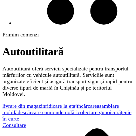
Primim comenzi
Autoutilitară
Autoutilitară oferă servicii specializate pentru transportul
mărfurilor cu vehicule autoutilitară. Serviciile sunt
organizate eficient și asigură transport sigur și rapid pentru
diverse tipuri de marfă în Chișinău și pe teritoriul
Moldovei.
livrare din magazin
ridicare la etaj
încărcare
asamblare
mobilă
descărcare camion
demolări
colectare gunoi
curățenie
în curte
Consultare