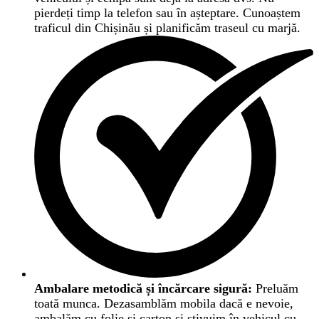
pierdeți timp la telefon sau în așteptare. Cunoaștem
traficul din Chișinău și planificăm traseul cu marjă.
Ambalare metodică și încărcare sigură:
Preluăm
toată munca. Dezasamblăm mobila dacă e nevoie,
ambalăm cu folie și carton și stivuim în vehicul cu