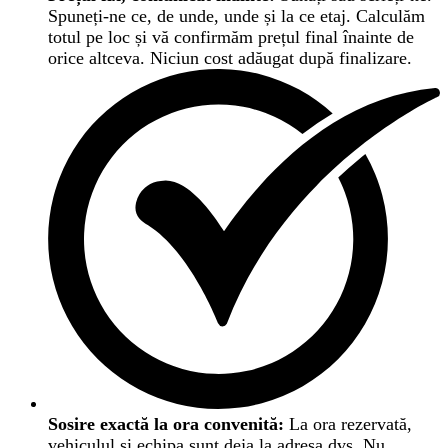
Spuneți-ne ce, de unde, unde și la ce etaj. Calculăm
totul pe loc și vă confirmăm prețul final înainte de
orice altceva. Niciun cost adăugat după finalizare.
Sosire exactă la ora convenită:
La ora rezervată,
vehiculul și echipa sunt deja la adresa dvs. Nu