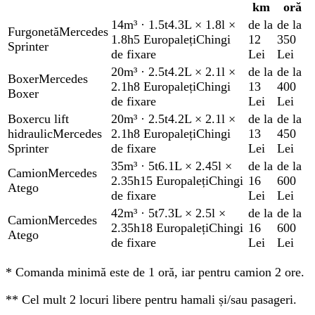
km
oră
14m³
·
1.5t
4.3L × 1.8l ×
de la
de la
Furgonetă
Mercedes
1.8h
5 Europaleți
Chingi
12
350
Sprinter
de fixare
Lei
Lei
20m³
·
2.5t
4.2L × 2.1l ×
de la
de la
Boxer
Mercedes
2.1h
8 Europaleți
Chingi
13
400
Boxer
de fixare
Lei
Lei
Boxer
cu lift
20m³
·
2.5t
4.2L × 2.1l ×
de la
de la
hidraulic
Mercedes
2.1h
8 Europaleți
Chingi
13
450
Sprinter
de fixare
Lei
Lei
35m³
·
5t
6.1L × 2.45l ×
de la
de la
Camion
Mercedes
2.35h
15 Europaleți
Chingi
16
600
Atego
de fixare
Lei
Lei
42m³
·
5t
7.3L × 2.5l ×
de la
de la
Camion
Mercedes
2.35h
18 Europaleți
Chingi
16
600
Atego
de fixare
Lei
Lei
*
Comanda minimă este de 1 oră, iar pentru camion 2 ore.
**
Cel mult 2 locuri libere pentru hamali și/sau pasageri.