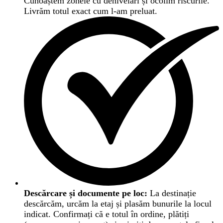
Cunoaștem zonele cu denivelări și ocolim riscurile.
Livrăm totul exact cum l-am preluat.
Descărcare și documente pe loc:
La destinație
descărcăm, urcăm la etaj și plasăm bunurile la locul
indicat. Confirmați că e totul în ordine, plătiți