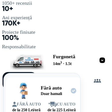
1050+
recenzii
10+
Ani experiență
170K+
Proiecte finisate
100%
Responsabilitate
Furgonetă
3
14
m
·
1.5
t
Încarc
singur
Fără auto
Doar hamali
FĂRĂ AUTO
*
CU AUTO
de la
250
Lei/oră
de la
225
Lei/oră