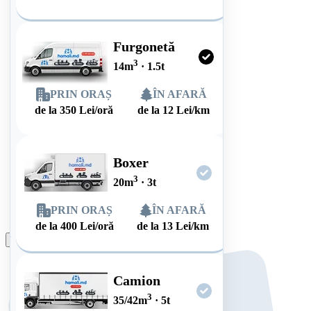
Furgonetă
3
14
m
·
1.5
t
PRIN ORAȘ
ÎN AFARĂ
de la
350
Lei/oră
de la
12
Lei/km
Boxer
3
20
m
·
3
t
PRIN ORAȘ
ÎN AFARĂ
de la
400
Lei/oră
de la
13
Lei/km
Plasează comanda
Camion
3
35/42
m
·
5
t