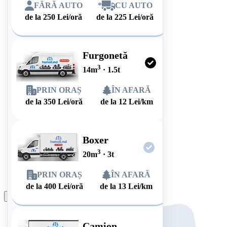
FĂRĂ AUTO
*
CU AUTO
de la
250
Lei/oră
de la
225
Lei/oră
Furgonetă
3
14
m
·
1.5
t
PRIN ORAȘ
ÎN AFARĂ
de la
350
Lei/oră
de la
12
Lei/km
Boxer
3
20
m
·
3
t
PRIN ORAȘ
ÎN AFARĂ
de la
400
Lei/oră
de la
13
Lei/km
Plasează comanda
Camion