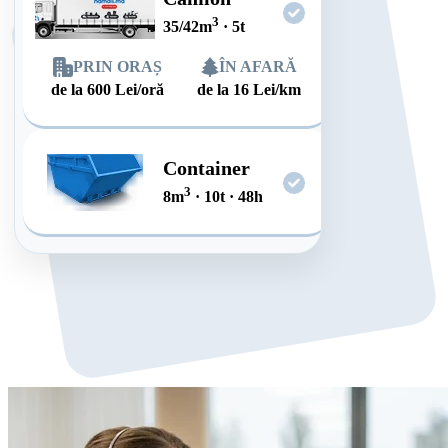
3
35/42
m
·
5
t
PRIN ORAȘ
ÎN AFARĂ
de la
600
Lei/oră
de la
16
Lei/km
Container
3
8
m
·
10
t
·
48
h