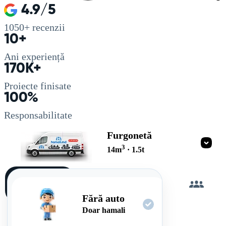
4.9/5
1050+
recenzii
10+
Ani experiență
170K+
Proiecte finisate
100%
Responsabilitate
Furgonetă
3
14
m
·
1.5
t
Încarc
singur
Fără auto
Doar hamali