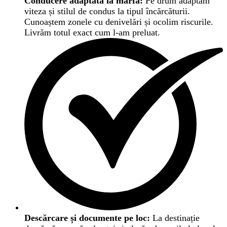
Conducere adaptată la marfă:
Pe drum adaptăm
viteza și stilul de condus la tipul încărcăturii.
Cunoaștem zonele cu denivelări și ocolim riscurile.
Livrăm totul exact cum l-am preluat.
Descărcare și documente pe loc:
La destinație