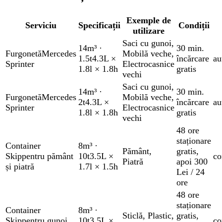
Exemple de
Serviciu
Specificații
Condiții
utilizare
Saci cu gunoi
,
14m³
·
30 min.
Furgonetă
Mercedes
Mobilă veche
,
1.5t
4.3L ×
încărcare
au
Sprinter
Electrocasnice
1.8l × 1.8h
gratis
vechi
Saci cu gunoi
,
14m³
·
30 min.
Furgonetă
Mercedes
Mobilă veche
,
2t
4.3L ×
încărcare
au
Sprinter
Electrocasnice
1.8l × 1.8h
gratis
vechi
48 ore
staționare
Container
8m³
·
Pământ
,
gratis
,
Skip
pentru pământ
10t
3.5L ×
co
Piatră
apoi 300
și piatră
1.7l × 1.5h
Lei / 24
ore
48 ore
staționare
Container
8m³
·
Sticlă
,
Plastic
,
gratis
,
Skip
pentru gunoi
10t
3.5L ×
co