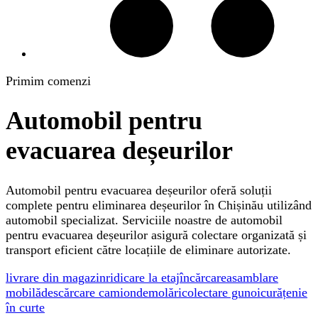
Primim comenzi
Automobil pentru
evacuarea deșeurilor
Automobil pentru evacuarea deșeurilor oferă soluții
complete pentru eliminarea deșeurilor în Chișinău utilizând
automobil specializat. Serviciile noastre de automobil
pentru evacuarea deșeurilor asigură colectare organizată și
transport eficient către locațiile de eliminare autorizate.
livrare din magazin
ridicare la etaj
încărcare
asamblare
mobilă
descărcare camion
demolări
colectare gunoi
curățenie
în curte