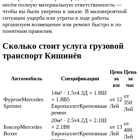
несём полную материальную ответственность —
чтобы вы были уверены в заказе. В маловероятной
ситуации ущерба или утраты в ходе работы
организуем возмещение или ремонт быстро и по
понятным правилам.
Сколько стоит услуга грузовой
транспорт Кишинёв
Цена
Цена
Автомобиль
Спецификации
за
за
км
час
14м³
·
1.5т
4.3Д × 1.8Ш
от
Фургон
Mercedes
× 1.8В
5
от 12
350
Sprinter
Европаллет
Крепежные
Лей
Лей
ремни
20м³
·
2.5т
4.2Д × 2.1Ш
от
Боксер
Mercedes
× 2.1В
8
от 13
400
Boxer
Европаллет
Крепежные
Лей
Лей
ремни