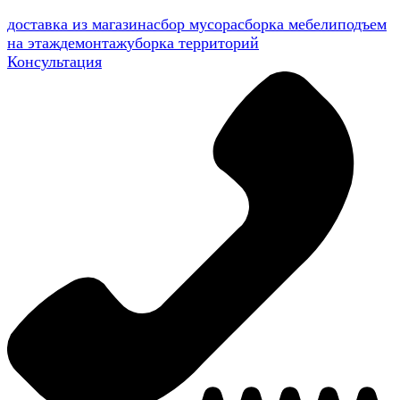
доставка из магазина
сбор мусора
сборка мебели
подъем
на этаж
демонтаж
уборка территорий
Консультация