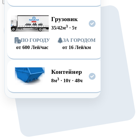
Оформить заказ
Грузовик
3
35/42
м
·
5
т
ПО ГОРОДУ
ЗА ГОРОДОМ
от
600
Лей/час
от
16
Лей/км
Контейнер
3
8
м
·
10
т
·
48
ч