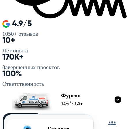
4.9/5
1050+
отзывов
10+
Лет опыта
170K+
Завершенных проектов
100%
Ответственность
Фургон
3
14
м
·
1.5
т
Загружу
сам
Без авто