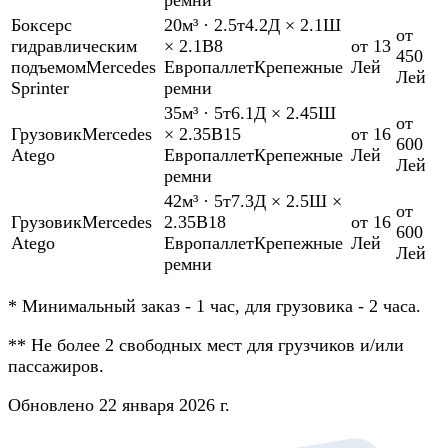
Боксер
с
20м³
·
2.5т
4.2Д × 2.1Ш
от
гидравлическим
× 2.1В
8
от 13
450
подъемом
Mercedes
Европаллет
Крепежные
Лей
Лей
Sprinter
ремни
35м³
·
5т
6.1Д × 2.45Ш
от
Грузовик
Mercedes
× 2.35В
15
от 16
600
Atego
Европаллет
Крепежные
Лей
Лей
ремни
42м³
·
5т
7.3Д × 2.5Ш ×
от
Грузовик
Mercedes
2.35В
18
от 16
600
Atego
Европаллет
Крепежные
Лей
Лей
ремни
*
Минимальный заказ - 1 час, для грузовика - 2 часа.
**
Не более 2 свободных мест для грузчиков и/или
пассажиров.
Обновлено 22 января 2026 г.