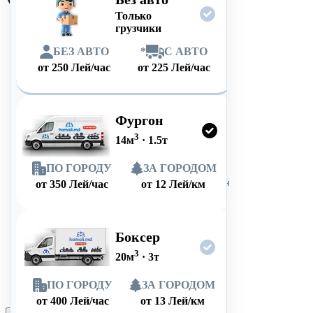
Только
грузчики
БЕЗ АВТО
*
С АВТО
от
250
Лей/час
от
225
Лей/час
Фургон
3
14
м
·
1.5
т
ПО ГОРОДУ
ЗА ГОРОДОМ
от
350
Лей/час
от
12
Лей/км
Боксер
3
20
м
·
3
т
ПО ГОРОДУ
ЗА ГОРОДОМ
от
400
Лей/час
от
13
Лей/км