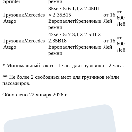
Sprinter
ремни
35м³
·
5т
6.1Д × 2.45Ш
от
Грузовик
Mercedes
× 2.35В
15
от 16
600
Atego
Европаллет
Крепежные
Лей
Лей
ремни
42м³
·
5т
7.3Д × 2.5Ш ×
от
Грузовик
Mercedes
2.35В
18
от 16
600
Atego
Европаллет
Крепежные
Лей
Лей
ремни
*
Минимальный заказ - 1 час, для грузовика - 2 часа.
**
Не более 2 свободных мест для грузчиков и/или
пассажиров.
Обновлено 22 января 2026 г.