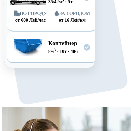
3
35/42
м
·
5
т
ПО ГОРОДУ
ЗА ГОРОДОМ
от
600
Лей/час
от
16
Лей/км
Контейнер
3
8
м
·
10
т
·
48
ч