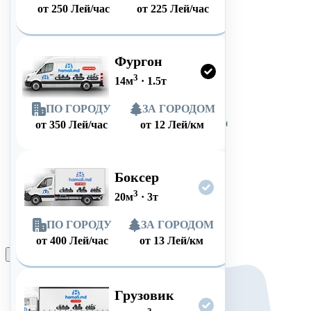
от
250
Лей/час
от
225
Лей/час
Фургон
3
14
м
·
1.5
т
ПО ГОРОДУ
ЗА ГОРОДОМ
от
350
Лей/час
от
12
Лей/км
Боксер
3
20
м
·
3
т
ПО ГОРОДУ
ЗА ГОРОДОМ
от
400
Лей/час
от
13
Лей/км
Оформить заказ
Грузовик