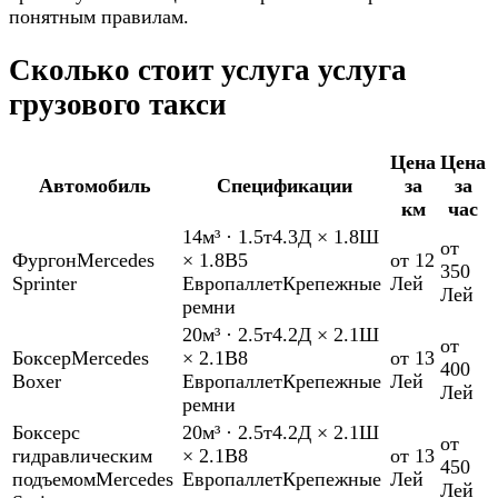
понятным правилам.
Сколько стоит услуга услуга
грузового такси
Цена
Цена
Автомобиль
Спецификации
за
за
км
час
14м³
·
1.5т
4.3Д × 1.8Ш
от
Фургон
Mercedes
× 1.8В
5
от 12
350
Sprinter
Европаллет
Крепежные
Лей
Лей
ремни
20м³
·
2.5т
4.2Д × 2.1Ш
от
Боксер
Mercedes
× 2.1В
8
от 13
400
Boxer
Европаллет
Крепежные
Лей
Лей
ремни
Боксер
с
20м³
·
2.5т
4.2Д × 2.1Ш
от
гидравлическим
× 2.1В
8
от 13
450
подъемом
Mercedes
Европаллет
Крепежные
Лей
Лей