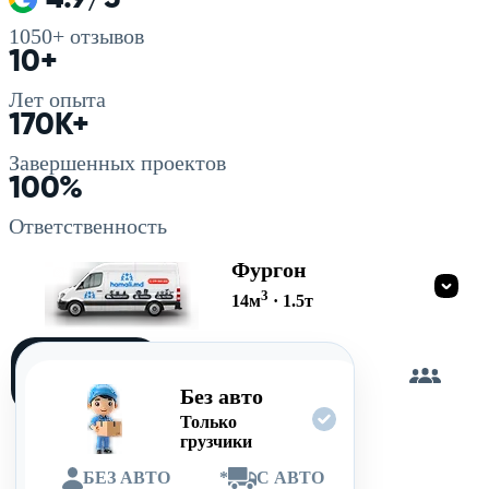
1050+
отзывов
10+
Лет опыта
170K+
Завершенных проектов
100%
Ответственность
Фургон
3
14
м
·
1.5
т
Загружу
сам
Без авто
Только
грузчики
БЕЗ АВТО
*
С АВТО