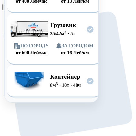
от
400
Лей/час
от
13
Лей/км
Оформить заказ
Грузовик
3
35/42
м
·
5
т
ПО ГОРОДУ
ЗА ГОРОДОМ
от
600
Лей/час
от
16
Лей/км
Контейнер
3
8
м
·
10
т
·
48
ч