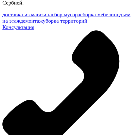
Сербией.
доставка из магазина
сбор мусора
сборка мебели
подъем
на этаж
демонтаж
уборка территорий
Консультация