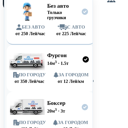
сам
Без авто
Только
грузчики
БЕЗ АВТО
*
С АВТО
от
250
Лей/час
от
225
Лей/час
Фургон
3
14
м
·
1.5
т
ПО ГОРОДУ
ЗА ГОРОДОМ
от
350
Лей/час
от
12
Лей/км
Боксер
3
20
м
·
3
т
ПО ГОРОДУ
ЗА ГОРОДОМ