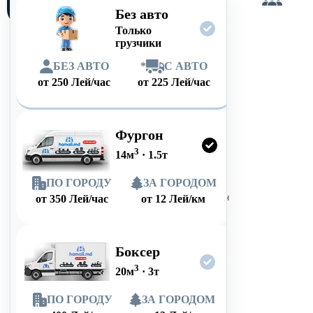
сам
Без авто
Только
грузчики
БЕЗ АВТО
*
С АВТО
от
250
Лей/час
от
225
Лей/час
Фургон
3
14
м
·
1.5
т
ПО ГОРОДУ
ЗА ГОРОДОМ
от
350
Лей/час
от
12
Лей/км
Боксер
3
20
м
·
3
т
ПО ГОРОДУ
ЗА ГОРОДОМ