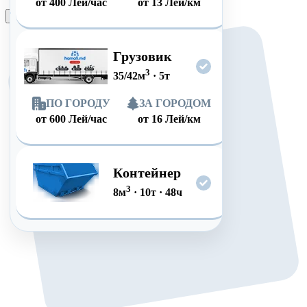
от
400
Лей/час
от
13
Лей/км
Оформить заказ
Грузовик
3
35/42
м
·
5
т
ПО ГОРОДУ
ЗА ГОРОДОМ
от
600
Лей/час
от
16
Лей/км
Контейнер
3
8
м
·
10
т
·
48
ч