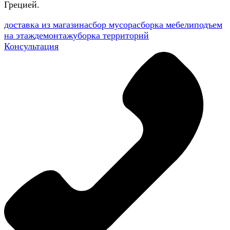
Грецией.
доставка из магазина
сбор мусора
сборка мебели
подъем
на этаж
демонтаж
уборка территорий
Консультация