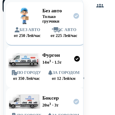
Загружу
сам
Без авто
Только
грузчики
БЕЗ АВТО
*
С АВТО
от
250
Лей/час
от
225
Лей/час
Фургон
3
14
м
·
1.5
т
ПО ГОРОДУ
ЗА ГОРОДОМ
от
350
Лей/час
от
12
Лей/км
Боксер
3
20
м
·
3
т