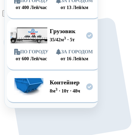
ПО ГОРОДУ
ЗА ГОРОДОМ
от
400
Лей/час
от
13
Лей/км
Оформить заказ
Грузовик
3
35/42
м
·
5
т
ПО ГОРОДУ
ЗА ГОРОДОМ
от
600
Лей/час
от
16
Лей/км
Контейнер
3
8
м
·
10
т
·
48
ч