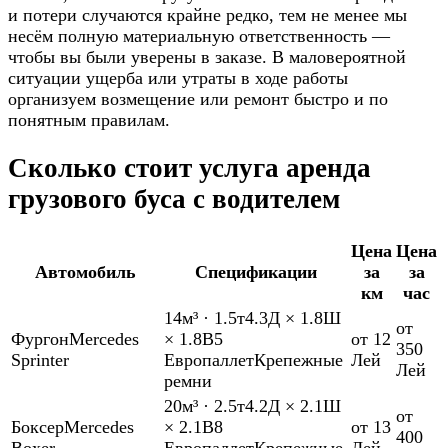
и потери случаются крайне редко, тем не менее мы
несём полную материальную ответственность —
чтобы вы были уверены в заказе. В маловероятной
ситуации ущерба или утраты в ходе работы
организуем возмещение или ремонт быстро и по
понятным правилам.
Сколько стоит услуга аренда
грузового буса с водителем
Цена
Цена
Автомобиль
Спецификации
за
за
км
час
14м³
·
1.5т
4.3Д × 1.8Ш
от
Фургон
Mercedes
× 1.8В
5
от 12
350
Sprinter
Европаллет
Крепежные
Лей
Лей
ремни
20м³
·
2.5т
4.2Д × 2.1Ш
от
Боксер
Mercedes
× 2.1В
8
от 13
400
Boxer
Европаллет
Крепежные
Лей