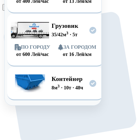
от
400
Лей/час
от
13
Лей/км
Оформить заказ
Грузовик
3
35/42
м
·
5
т
ПО ГОРОДУ
ЗА ГОРОДОМ
от
600
Лей/час
от
16
Лей/км
Контейнер
3
8
м
·
10
т
·
48
ч