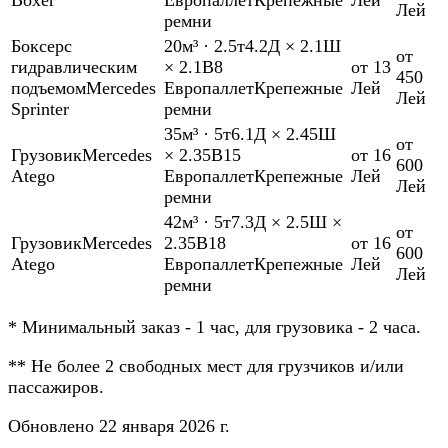
Лей
ремни
Боксер
с
20м³
·
2.5т
4.2Д × 2.1Ш
от
гидравлическим
× 2.1В
8
от 13
450
подъемом
Mercedes
Европаллет
Крепежные
Лей
Лей
Sprinter
ремни
35м³
·
5т
6.1Д × 2.45Ш
от
Грузовик
Mercedes
× 2.35В
15
от 16
600
Atego
Европаллет
Крепежные
Лей
Лей
ремни
42м³
·
5т
7.3Д × 2.5Ш ×
от
Грузовик
Mercedes
2.35В
18
от 16
600
Atego
Европаллет
Крепежные
Лей
Лей
ремни
*
Минимальный заказ - 1 час, для грузовика - 2 часа.
**
Не более 2 свободных мест для грузчиков и/или
пассажиров.
Обновлено 22 января 2026 г.