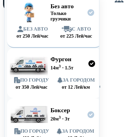
сам
Без авто
Только
грузчики
БЕЗ АВТО
*
С АВТО
от
250
Лей/час
от
225
Лей/час
Фургон
3
14
м
·
1.5
т
ПО ГОРОДУ
ЗА ГОРОДОМ
от
350
Лей/час
от
12
Лей/км
Боксер
3
20
м
·
3
т
ПО ГОРОДУ
ЗА ГОРОДОМ