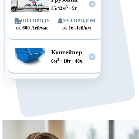
3
35/42
м
·
5
т
ПО ГОРОДУ
ЗА ГОРОДОМ
от
600
Лей/час
от
16
Лей/км
Контейнер
3
8
м
·
10
т
·
48
ч