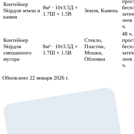
прос
Контейнер
8м³
·
10т
3.5Д ×
бесп
Skip
для земли и
Земля
,
Камень
1.7Ш × 1.5В
зате
камня
леев 
ч.
48 ч.
Контейнер
Стекло
,
прос
Skip
для
8м³
·
10т
3.5Д ×
Пластик
,
бесп
смешанного
1.7Ш × 1.5В
Мешки
,
зате
мусора
Обломки
леев 
ч.
Обновлено 22 января 2026 г.