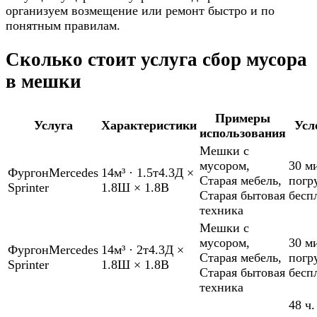
организуем возмещение или ремонт быстро и по
понятным правилам.
Сколько стоит услуга сбор мусора
в мешки
Примеры
Услуга
Характеристики
Усл
использования
Мешки с
мусором
,
30 м
Фургон
Mercedes
14м³
·
1.5т
4.3Д ×
Старая мебель
,
погр
Sprinter
1.8Ш × 1.8В
Старая бытовая
бесп
техника
Мешки с
мусором
,
30 м
Фургон
Mercedes
14м³
·
2т
4.3Д ×
Старая мебель
,
погр
Sprinter
1.8Ш × 1.8В
Старая бытовая
бесп
техника
48 ч.