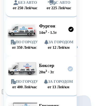
БЕЗ АВТО
*
С АВТО
от
250
Лей/час
от
225
Лей/час
Фургон
3
14
м
·
1.5
т
ПО ГОРОДУ
ЗА ГОРОДОМ
от
350
Лей/час
от
12
Лей/км
Боксер
3
20
м
·
3
т
ПО ГОРОДУ
ЗА ГОРОДОМ
от
400
Лей/час
от
13
Лей/км
Оформить заказ
Грузовик