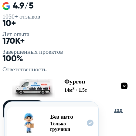
4.9/5
1050+
отзывов
10+
Лет опыта
170K+
Завершенных проектов
100%
Ответственность
Фургон
3
14
м
·
1.5
т
Загружу
сам
Без авто
Только
грузчики