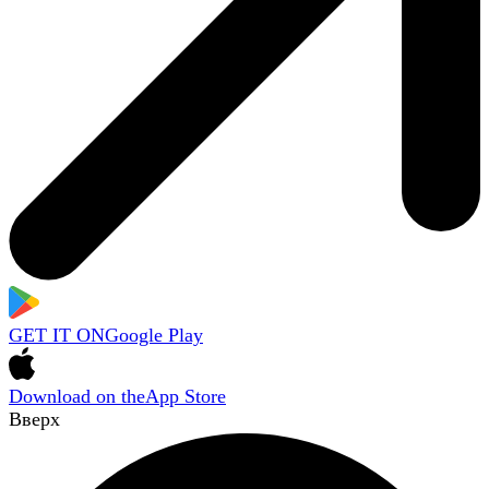
GET IT ON
Google Play
Download on the
App Store
Вверх