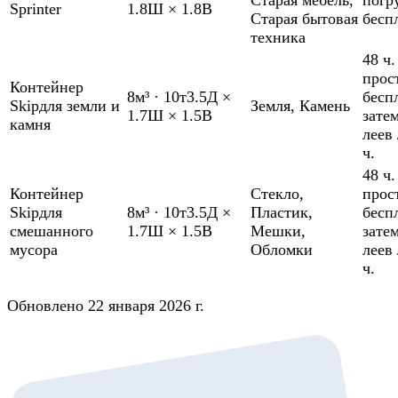
Sprinter
1.8Ш × 1.8В
Старая бытовая
бесп
техника
48 ч.
прос
Контейнер
8м³
·
10т
3.5Д ×
бесп
Skip
для земли и
Земля
,
Камень
1.7Ш × 1.5В
зате
камня
леев 
ч.
48 ч.
Контейнер
Стекло
,
прос
Skip
для
8м³
·
10т
3.5Д ×
Пластик
,
бесп
смешанного
1.7Ш × 1.5В
Мешки
,
зате
мусора
Обломки
леев 
ч.
Обновлено 22 января 2026 г.