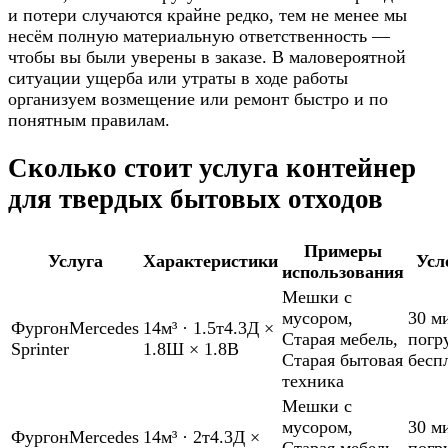
и потери случаются крайне редко, тем не менее мы
несём полную материальную ответственность —
чтобы вы были уверены в заказе. В маловероятной
ситуации ущерба или утраты в ходе работы
организуем возмещение или ремонт быстро и по
понятным правилам.
Сколько стоит услуга контейнер
для твердых бытовых отходов
Примеры
Услуга
Характеристики
Усл
использования
Мешки с
мусором
,
30 м
Фургон
Mercedes
14м³
·
1.5т
4.3Д ×
Старая мебель
,
погр
Sprinter
1.8Ш × 1.8В
Старая бытовая
бесп
техника
Мешки с
мусором
,
30 м
Фургон
Mercedes
14м³
·
2т
4.3Д ×
Старая мебель
,
погр