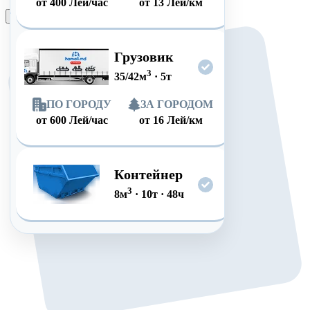
от
400
Лей/час
от
13
Лей/км
Оформить заказ
Грузовик
3
35/42
м
·
5
т
ПО ГОРОДУ
ЗА ГОРОДОМ
от
600
Лей/час
от
16
Лей/км
Контейнер
3
8
м
·
10
т
·
48
ч