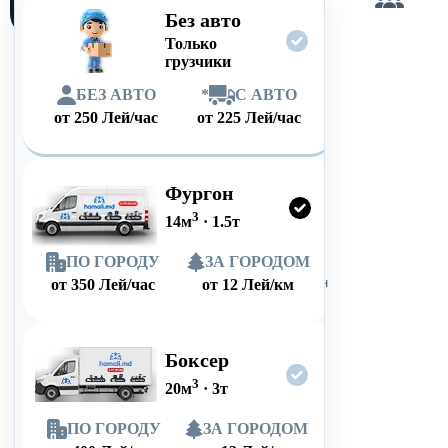
сам
Без авто
Только
грузчики
БЕЗ АВТО
*
С АВТО
от
250
Лей/час
от
225
Лей/час
Фургон
3
14
м
·
1.5
т
ПО ГОРОДУ
ЗА ГОРОДОМ
от
350
Лей/час
от
12
Лей/км
Боксер
3
20
м
·
3
т
ПО ГОРОДУ
ЗА ГОРОДОМ